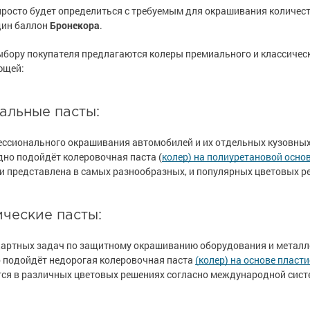
е товары
е товары
астика
астика
просто будет определиться с требуемым для окрашивания количеств
р для бетона,
 металла
е товары
р для бетона,
 металла
е товары
дин баллон
Бронекора
.
ча
ча
е товары
ски для стен
е товары
ски для стен
бору покупателя предлагаются колеры премиального и классическо
изоляция
изоляция
 бетона
 бетона
ющей:
е товары
ышленность
е товары
ышленность
ели ржавчины
ели ржавчины
я ремонта
я ремонта
альные пасты:
а
а
сть
сть
и
и
полов
полов
ссионального окрашивания автомобилей и их отдельных кузовных ча
е товары
е товары
е товары
е товары
но подойдёт колеровочная паста (
колер) на полиуретановой осно
и представлена в самых разнообразных, и популярных цветовых р
е товары
е товары
т» для бетона
т» для бетона
ль для металла
ль для металла
е товары
е полы
е товары
е полы
ческие пасты:
оррозии
оррозии
шленных полов
 холодного
шленных полов
 холодного
артных задач по защитному окрашиванию оборудования и металлокон
 подойдёт недорогая колеровочная паста
(колер) на основе пласт
и разбавители
и разбавители
ся в различных цветовых решениях согласно международной сист
ов
обетонных
ов
обетонных
е товары
е товары
я металла
я металла
е товары
е товары
 грунт-эмали
е товары
е товары
 грунт-эмали