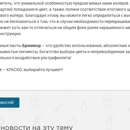
етить, что уникальной особенностью предлагаемых нами колеров –
е
е
рукции
рукции
партии) попадание в цвет, а также, полное соответствие итогового
е товары
е товары
краски
 краски для
краски
 краски для
ового колера. Благодаря этому, вы можете легко определиться с вы
ов
ов
о не беспокоиться о том, что в случае необходимости перекрашив
 оборудование
 оборудование
может хоть как-то отличаться на общем фоне ранее окрашенного а
е товары
е товары
 краски для
 краски для
нструкции.
е ремонтные
е ремонтные
металла
металла
чные пасты
Бронекор
– это удобство использования, абсолютная 
 краски для
 краски для
ывистые пигменты, богатство выбора цвета и непревзойденная з
е стены
е стены
ельного воздействия ультрафиолета!
е товары
е товары
е товары
е товары
 – КРАСКО, выбирайте лучшее!!!
овостей
новости на эту тему