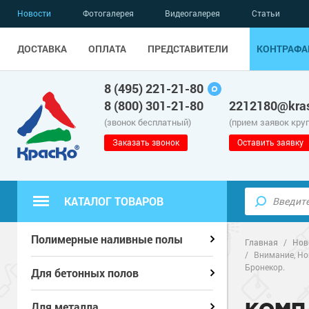
Новости
Фотогалерея
Видеогалерея
Статьи
ДОСТАВКА
ОПЛАТА
ПРЕДСТАВИТЕЛИ
КОНТРАФА
8 (495) 221-21-80
8 (800) 301-21-80
2212180@kras
(звонок бесплатный)
(прием заявок кру
Заказать звонок
Оставить заявку
КАТАЛОГ ТОВАРОВ
Полиуретанов
Полиуретанов
Полимерные наливные полы
Полимерные наливные полы
Главная
/
Нов
/
Внимание, Но
Бронекор.
Эпоксидные п
Полиуретанов
Эпоксидные п
Полиуретанов
Для бетонных полов
Для бетонных полов
Водно-эпокси
Эпоксидные п
Грунт-эмали п
Водно-эпокси
Эпоксидные п
Грунт-эмали п
Для металла
Для металла