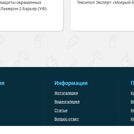
 защиты окрашенных
Тексипол Эксперт «Мокрый б
 Ламерон-2 Барьер (УФ).
ия
Информация
П
Фотогалерея
К
Видеогалерея
В
Статьи
К
Вопрос-ответ
И
Доставка и оплата