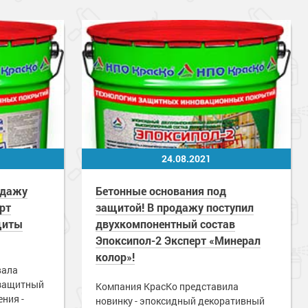
24.08.2021
одажу
Бетонные основания под
рт
защитой! В продажу поступил
щиты
двухкомпонентный состав
Эпоксипол-2 Эксперт «Минерал
колор»!
вала
-защитный
Компания КрасКо представила
ния -
новинку - эпоксидный декоративный