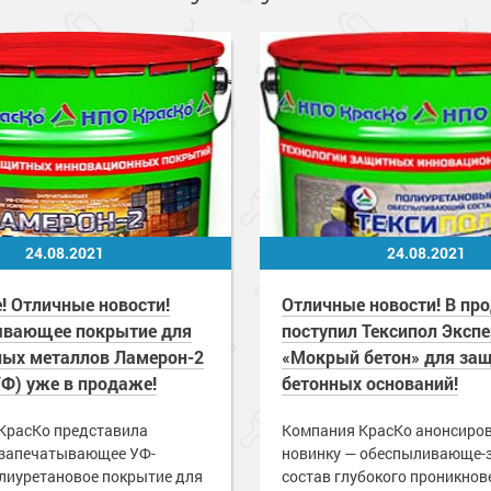
24.08.2021
24.08.2021
! Отличные новости!
Отличные новости! В пр
ывающее покрытие для
поступил Тексипол Экспе
ых металлов Ламерон-2
«Мокрый бетон» для за
УФ) уже в продаже!
бетонных оснований!
КрасКо представила
Компания КрасКо анонсиро
 запечатывающее УФ-
новинку — обеспыливающе
олиуретановое покрытие для
состав глубокого проникнове