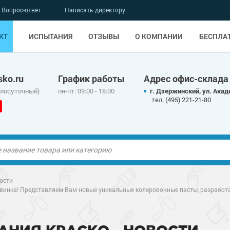
Вопрос-ответ
Написать директору
КТ
ИСПЫТАНИЯ
ОТЗЫВЫ
О КОМПАНИИ
БЕСПЛА
ko.ru
График работы
Адрес офис-склада
глосуточный)
пн-пт: 09:00 - 18:00
г. Дзержинский, ул. Акад
тел. (495) 221-21-80
ые полы
ые полы
ости
винка! Представляем Вам новые уникальные колеровочные пасты, разработа
олы
ые полы
олы
ые полы
дные наливные
олы
о металлу
дные наливные
олы
о металлу