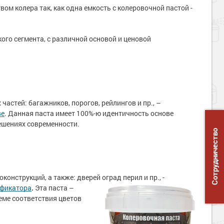
ом колера так, как одна емкость с колеровочной пастой -
го сегмента, с различной основой и ценовой
стей: багажников, порогов, рейлингов и пр., –
ве
. Данная паста имеет 100%-ю идентичность основе
ешениях современности.
Сотрудничество
струкций, а также: дверей оград перил и пр., -
ификатора
.
Эта паста –
еме соответствия цветов