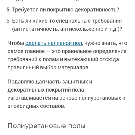
Сопутствующие товары
Морозостойкие краски для металла
Требуется ли покрытию декоративность?
Морозостойкие краски для фасада
Есть ли какие-то специальные требования
Сопутствующие товары
(антистатичность, антискольжение и т.д.)?
Чтобы
сделать наливной пол
, нужно знать, что
самое главное — это правильное определение
требований к полам и вытекающий отсюда
правильный выбор материалов.
Подавляющая часть защитных и
декоративных покрытий пола
изготавливается на основе полиуретановых и
эпоксидных составов.
Полиуретановые полы