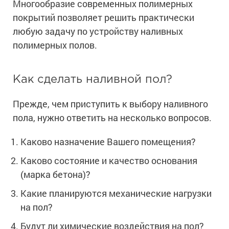
Многообразие современных полимерных
Ингибиторы коррозии
Сопутствующие товары
покрытий позволяет решить практически
Пищевая промышленность
Растворители и разбавители для металла
Жидкая теплоизоляция
любую задачу по устройству наливных
Нефтегазовая промышленность
Шпатлевки для металла
полимерных полов.
Для металла
Экологичные материалы
Сопутствующие товары
Сопутствующие товары
Для фасада
Для бетонных полов
Антистатические покрытия
Сопутствующие товары
Как сделать наливной пол?
Для металла
Для бетона
Промышленные покрытия
Для фасада
Прежде, чем приступить к выбору наливного
Сопутствующие товары
пола, нужно ответить на несколько вопросов.
Для дерева
Промышленные полы
Холодное цинкование
Для интерьеров
Ремонт промышленных полов
Каково назначение Вашего помещения?
Грунтовки для холодного цинкования
Молотковые эмали
Сопутствующие товары
Защита железобетонных конструкций
Каково состояние и качество основания
Сопутствующие товары
Промышленные металлоконструкции
Для металла
(марка бетона)?
Антикоррозионная защита
Промышленное оборудование
Сопутствующие товары
Какие планируются механические нагрузки
Толстослойные грунт-эмали
Морозостойкие краски
Промышленные ремонтные покрытия для металла
на пол?
Алюминиевые краски
Промышленные стены
Морозостойкие краски для бетонных полов
Будут ли химические воздействия на пол?
Сопутствующие товары