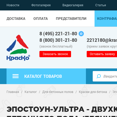
Новости
Фотогалерея
Видеогалерея
Статьи
ДОСТАВКА
ОПЛАТА
ПРЕДСТАВИТЕЛИ
КОНТРАФА
8 (495) 221-21-80
8 (800) 301-21-80
2212180@kras
(звонок бесплатный)
(прием заявок кру
Заказать звонок
Оставить заявку
КАТАЛОГ ТОВАРОВ
Полиуретанов
Полимерные наливные полы
Главная
/
Каталог
/
Для бетонных полов
/
Краски для бетона
/
Эп
Эпоксидные п
Полиуретанов
Для бетонных полов
ЭПОСТОУН-УЛЬТРА - ДВУ
Водно-эпокси
Эпоксидные п
Грунт-эмали п
Для металла