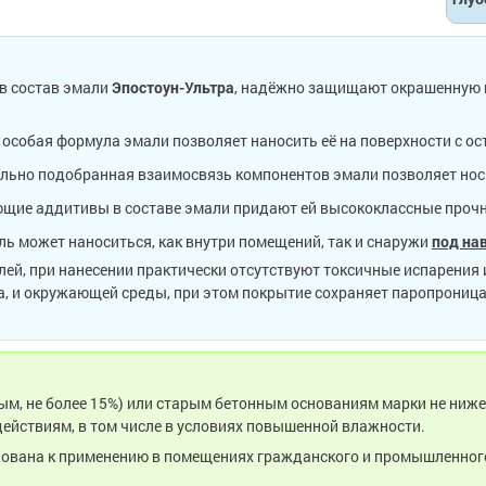
в состав эмали
Эпостоун-Ультра
, надёжно защищают окрашенную 
 особая формула эмали позволяет наносить её на поверхности с о
льно подобранная взаимосвязь компонентов эмали позволяет нос
щие аддитивы в составе эмали придают ей высококлассные прочн
ь может наноситься, как внутри помещений, так и снаружи
под на
лей, при нанесении практически отсутствуют токсичные испарения 
а, и окружающей среды, при этом покрытие сохраняет паропрониц
, не более 15%) или старым бетонным основаниям марки не ниже 
йствиям, в том числе в условиях повышенной влажности.
ована к применению в помещениях гражданского и промышленного 