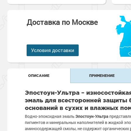
Антикоррозионная защита
Промышленны
металлоконст
Сопутствующи
Алюминиевые 
Морозостойкие
Морозостойкие краски
бетонных пол
Доставка по Москве
Промышленное
Сопутствующи
Морозостойкие
Промышленны
металла
покрытия для 
Условия доставки
Морозостойкие
Промышленны
фасада
Сопутствующи
Сопутствующи
ОПИСАНИЕ
ПРИМЕНЕНИЕ
Эпостоун-Ультра – износостойка
эмаль для всесторонней защиты 
оснований в сухих и влажных по
Водно-эпоксидная эмаль
Эпостоун-Ультра
представля
пигментов и минеральных наполнителей в жидкой эп
аминосодержащей смолы, не содержит органических р