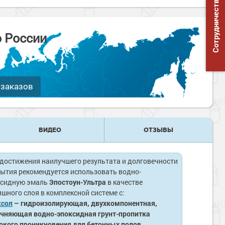
Сотрудничество
о России
 заказов
ВИДЕО
ОТЗЫВЫ
достижения наилучшего результата и долговечности
ытия рекомендуется использовать водно-
ксидную эмаль
Эпостоун-Ультра
в качестве
шного слоя в комплексной системе с:
ксол
– гидроизолирующая, двухкомпонентная,
чняющая водно-эпоксидная грунт-пропитка
окого проникновения для бетонных полов.