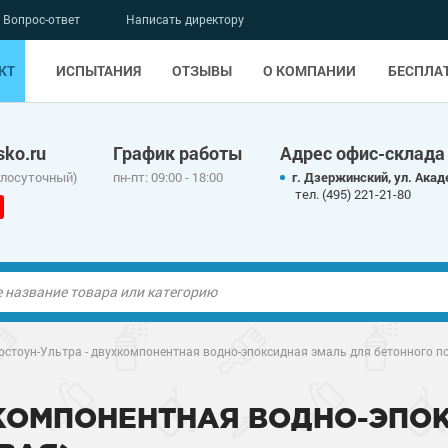
Вопрос-ответ
Написать директору
КТ
ИСПЫТАНИЯ
ОТЗЫВЫ
О КОМПАНИИ
БЕСПЛА
ko.ru
График работы
Адрес офис-склада
глосуточный)
пн-пт: 09:00 - 18:00
г. Дзержинский, ул. Акад
тел. (495) 221-21-80
ые полы
остоун-Ультра - двухкомпонентная водно-эпоксидная эмаль для бетонного по
олы
ые полы
ХКОМПОНЕНТНАЯ ВОДНО-ЭПО
дные наливные
олы
о металлу