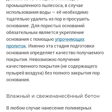
Сопутствующие товары
Морозостойкие краски для металла
промышленного пылесоса, в случае
Морозостойкие краски для фасада
использования воды — её необходимо
тщательно удалить из пор и просушить
Сопутствующие товары
основание. Для пористых оснований
обязательным является укрепление
основания с помощью
упрочняющих
пропиток
. Именно эта стадия подготовки
основания определяет качество получаемого
покрытия. Невозможно получение
качественного покрытия (не содержащего
пузырей воздуха) без полного закрытия пор
основания.
Влажный и свеженанесённый бетон
В любом случае нанесение полимерных