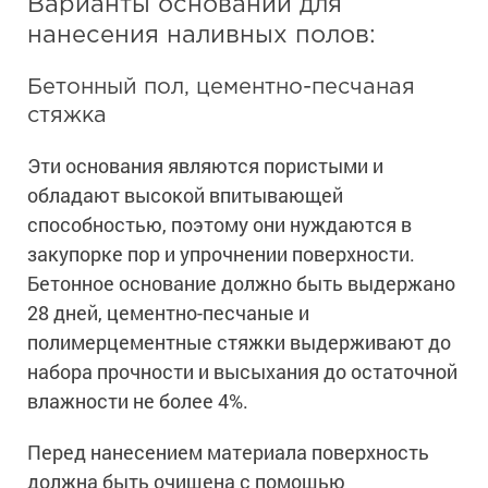
Варианты оснований для
Ингибиторы коррозии
Сопутствующие товары
нанесения наливных полов:
Пищевая промышленность
Растворители и разбавители для металла
Жидкая теплоизоляция
Нефтегазовая промышленность
Шпатлевки для металла
Бетонный пол, цементно-песчаная
Для металла
Экологичные материалы
Сопутствующие товары
Сопутствующие товары
стяжка
Для фасада
Для бетонных полов
Антистатические покрытия
Эти основания являются пористыми и
Сопутствующие товары
Для металла
обладают высокой впитывающей
Для бетона
Промышленные покрытия
Для фасада
способностью, поэтому они нуждаются в
Сопутствующие товары
закупорке пор и упрочнении поверхности.
Для дерева
Промышленные полы
Холодное цинкование
Бетонное основание должно быть выдержано
Для интерьеров
Ремонт промышленных полов
Грунтовки для холодного цинкования
28 дней, цементно-песчаные и
Молотковые эмали
Сопутствующие товары
Защита железобетонных конструкций
полимерцементные стяжки выдерживают до
Сопутствующие товары
Промышленные металлоконструкции
Для металла
набора прочности и высыхания до остаточной
Антикоррозионная защита
Промышленное оборудование
Сопутствующие товары
влажности не более 4%.
Толстослойные грунт-эмали
Морозостойкие краски
Промышленные ремонтные покрытия для металла
Алюминиевые краски
Перед нанесением материала поверхность
Промышленные стены
Морозостойкие краски для бетонных полов
должна быть очищена с помощью
Сопутствующие товары