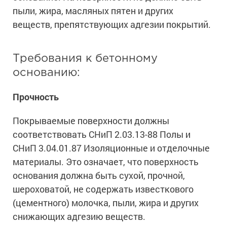
Ингибиторы коррозии
пыли, жира, масляных пятен и других
Сопутствующие товары
Пищевая промышленность
Растворители и разбавители для металла
Жидкая теплоизоляция
веществ, препятствующих адгезии покрытий.
Нефтегазовая промышленность
Шпатлевки для металла
Для металла
Экологичные материалы
Сопутствующие товары
Сопутствующие товары
Требования к бетонному
Для фасада
Для бетонных полов
Антистатические покрытия
основанию:
Сопутствующие товары
Для металла
Для бетона
Прочность
Промышленные покрытия
Для фасада
Сопутствующие товары
Для дерева
Промышленные полы
Покрываемые поверхности должны
Холодное цинкование
соответствовать СНиП 2.03.13-88 Полы и
Для интерьеров
Ремонт промышленных полов
Грунтовки для холодного цинкования
СНиП 3.04.01.87 Изоляционные и отделочные
Молотковые эмали
Сопутствующие товары
Защита железобетонных конструкций
Сопутствующие товары
материалы. Это означает, что поверхность
Промышленные металлоконструкции
Для металла
Антикоррозионная защита
основания должна быть сухой, прочной,
Промышленное оборудование
Сопутствующие товары
шероховатой, не содержать известкового
Толстослойные грунт-эмали
Морозостойкие краски
Промышленные ремонтные покрытия для металла
(цементного) молочка, пыли, жира и других
Алюминиевые краски
снижающих адгезию веществ.
Промышленные стены
Морозостойкие краски для бетонных полов
Сопутствующие товары