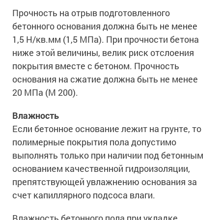
Сопутствующие товары
Морозостойкие краски для металла
Прочность на отрыв подготовленного
Морозостойкие краски для фасада
бетонного основания должна быть не менее
Сопутствующие товары
1,5 Н/кв.мм (1,5 МПа). При прочности бетона
ниже этой величины, велик риск отслоения
покрытия вместе с бетоном. Прочность
основания на сжатие должна быть не менее
20 МПа (М 200).
Влажность
Если бетонное основание лежит на грунте, то
полимерные покрытия пола допустимо
выполнять только при наличии под бетонным
основанием качественной гидроизоляции,
препятствующей увлажнению основания за
счет капиллярного подсоса влаги.
Влажность бетонного пола при укладке