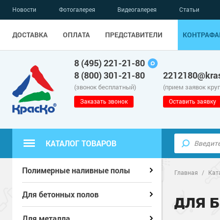
Новости
Фотогалерея
Видеогалерея
Статьи
ДОСТАВКА
ОПЛАТА
ПРЕДСТАВИТЕЛИ
КОНТРАФА
8 (495) 221-21-80
8 (800) 301-21-80
2212180@kras
(звонок бесплатный)
(прием заявок кру
Заказать звонок
Оставить заявку
КАТАЛОГ ТОВАРОВ
Полиуретанов
Полиуретанов
Полимерные наливные полы
Полимерные наливные полы
Главная
/
Кат
Эпоксидные п
Полиуретанов
Эпоксидные п
Полиуретанов
Для бетонных полов
Для бетонных полов
ДЛЯ 
Водно-эпокси
Эпоксидные п
Грунт-эмали п
Водно-эпокси
Эпоксидные п
Грунт-эмали п
Для металла
Для металла