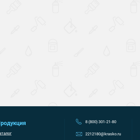
Наверх
8 (800) 301-21-80
родукция
аталог
2212180@krasko.ru