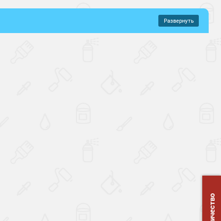
Развернуть
–
453 руб.
ящие полы
Промышленные полы
 под навесом
Для помещений
хнущие
Влагостойкие
ящие
Стойкие к истиранию
ие