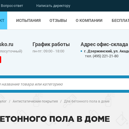
Вопрос-ответ
Написать директору
КТ
ИСПЫТАНИЯ
ОТЗЫВЫ
О КОМПАНИИ
БЕСПЛА
ko.ru
График работы
Адрес офис-склада
глосуточный)
пн-пт: 09:00 - 18:00
г. Дзержинский, ул. Акад
тел. (495) 221-21-80
ые полы
ые полы
алог
/
Антистатические покрытия
/
Для бетонного пола в доме
олы
ые полы
олы
ые полы
БЕТОННОГО ПОЛА В ДОМЕ
дные наливные
олы
о металлу
дные наливные
олы
о металлу