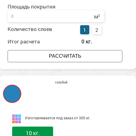
Сопутствующие товары
Морозостойкие краски для металла
Площадь покрытия
Морозостойкие краски для фасада
м
2
Сопутствующие товары
Количество слоев
1
2
Итог расчета
0
кг.
РАССЧИТАТЬ
голубой
Изготавливается под заказ от 300 кг.
10 кг.