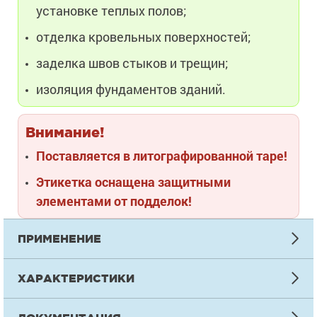
установке теплых полов;
отделка кровельных поверхностей;
заделка швов стыков и трещин;
изоляция фундаментов зданий.
Внимание!
Поставляется в литографированной таре!
Этикетка оснащена защитными
элементами от подделок!
ПРИМЕНЕНИЕ
ИНСТРУКЦИЯ ПО НАНЕСЕНИЮ
ХАРАКТЕРИСТИКИ
Подготовка
ТЕХНИЧЕСКАЯ ИНФОРМАЦИЯ
Основание должно соответствовать требованиям СНиП 2.03.1