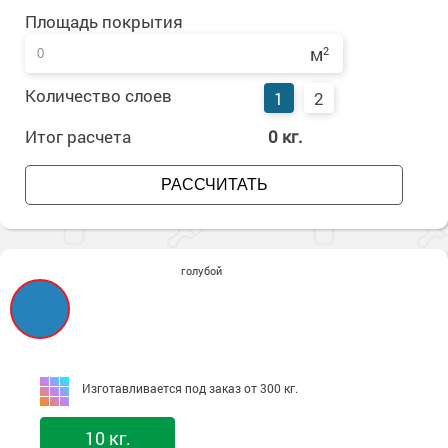
Сопутствующие товары
Морозостойкие краски для металла
Площадь покрытия
Морозостойкие краски для фасада
м
2
Сопутствующие товары
Количество слоев
1
2
Итог расчета
0
кг.
РАССЧИТАТЬ
голубой
Изготавливается под заказ от 300 кг.
10 кг.