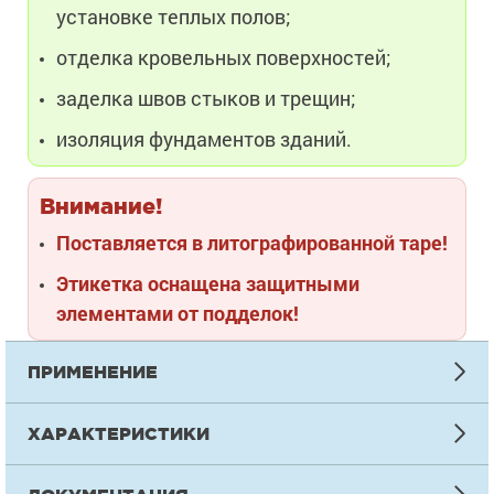
установке теплых полов;
отделка кровельных поверхностей;
заделка швов стыков и трещин;
изоляция фундаментов зданий.
Внимание!
Поставляется в литографированной таре!
Этикетка оснащена защитными
элементами от подделок!
ПРИМЕНЕНИЕ
ИНСТРУКЦИЯ ПО НАНЕСЕНИЮ
ХАРАКТЕРИСТИКИ
Подготовка
ТЕХНИЧЕСКАЯ ИНФОРМАЦИЯ
Основание должно соответствовать требованиям СНиП 2.03.1