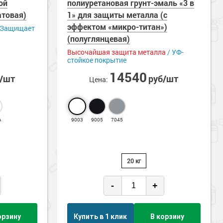
ой
полиуретановая грунт-эмаль «3 в
ерегающие
атовая)
1» для защиты металла (с
эффектом «микро-титан»)
 Защищает
(полуглянцевая)
Высочайшая защита металла
/ УФ-
стойкое покрытие
14540
б/шт
руб/шт
Цена:
А
9003
9005
7045
20 кг
-
+
орзину
Купить в 1 клик
В корзину