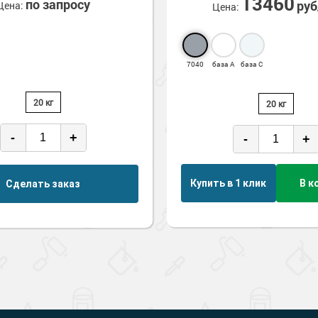
13460
по запросу
ру
Цена:
Цена:
7040
база А
база С
20 кг
20 кг
-
+
-
+
Купить в 1 клик
В к
Сделать заказ