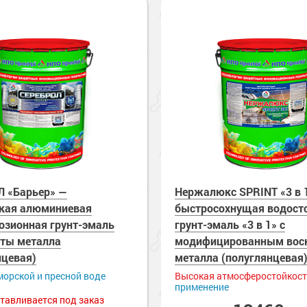
е товары
е полы
шленных полов
 холодного
ов
обетонных
е товары
е товары
е товары
 грунт-эмали
е
рукции
краски
 краски для
ов
 оборудование
е товары
 краски для
е ремонтные
 «Барьер» —
Нержалюкс SPRINT «3 в 
металла
кая алюминиевая
быстросохнущая водост
 краски для
озионная грунт-эмаль
грунт-эмаль «3 в 1» с
е стены
ты металла
модифицированным вос
нцевая)
металла (полуглянцевая
е товары
е товары
морской и пресной воде
Высокая атмосферостойкос
применение
тавливается под заказ