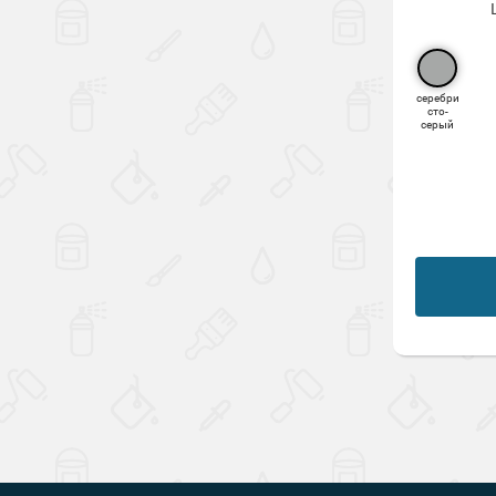
серебри
сто-
серый