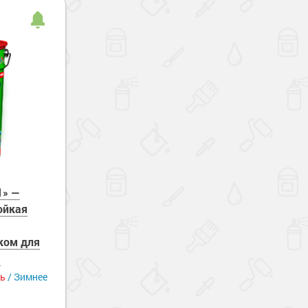
1» —
ойкая
ком для
)
ть
/ Зимнее