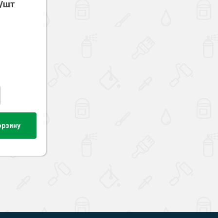
б/шт
орзину
Наверх