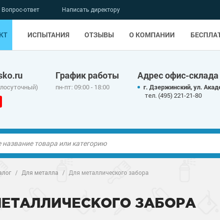
Вопрос-ответ
Написать директору
КТ
ИСПЫТАНИЯ
ОТЗЫВЫ
О КОМПАНИИ
БЕСПЛА
ko.ru
График работы
Адрес офис-склада
глосуточный)
пн-пт: 09:00 - 18:00
г. Дзержинский, ул. Акад
тел. (495) 221-21-80
ые полы
ые полы
алог
/
Для металла
/
Для металлического забора
олы
ые полы
олы
ые полы
МЕТАЛЛИЧЕСКОГО ЗАБОРА
дные наливные
олы
дные наливные
олы
о металлу