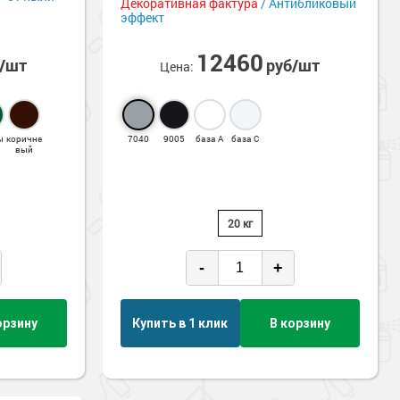
Декоративная фактура
/ Антибликовый
эффект
12460
б/шт
руб/шт
Цена:
ы
коричне
7040
9005
база А
база С
вый
20 кг
-
+
орзину
Купить в 1 клик
В корзину