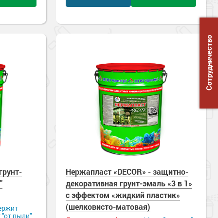
Сотрудничество
грунт-
Нержапласт «DECOR» - защитно-
"
декоративная грунт-эмаль «3 в 1»
с эффектом «жидкий пластик»
(шелковисто-матовая)
ержит
 "от пыли"