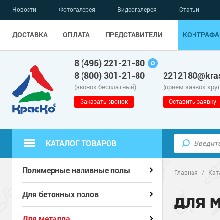
Новости
Фотогалерея
Видеогалерея
Статьи
ДОСТАВКА
ОПЛАТА
ПРЕДСТАВИТЕЛИ
КОНТРАФА
8 (495) 221-21-80
8 (800) 301-21-80
2212180@kras
(звонок бесплатный)
(прием заявок кру
Заказать звонок
Оставить заявку
КАТАЛОГ ТОВАРОВ
Полиуретанов
Полиуретанов
Полимерные наливные полы
Полимерные наливные полы
Главная
/
Кат
Эпоксидные п
Полиуретанов
Эпоксидные п
Полиуретанов
Для бетонных полов
Для бетонных полов
ДЛЯ 
Водно-эпокси
Эпоксидные п
Водно-эпокси
Эпоксидные п
Грунт-эмали п
Для металла
Для металла