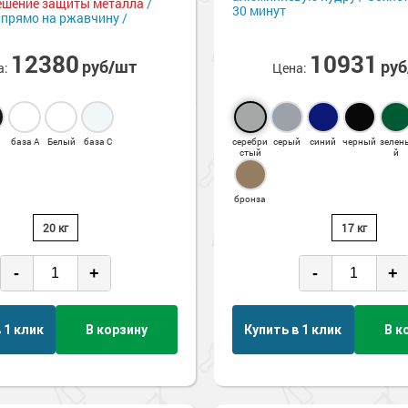
ешение защиты металла
/
30 минут
 прямо на ржавчину /
я
е товары
и для
12380
10931
 стен
руб/шт
ру
а:
Цена:
е товары
обетонных
е товары
е товары
е товары
астика
база А
Белый
база С
серебри
серый
синий
черный
зелен
стый
й
е товары
е товары
ски для стен
бронза
20 кг
17 кг
е товары
ышленность
-
+
-
+
сть
полов
 1 клик
В корзину
Купить в 1 клик
В к
е товары
е товары