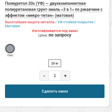
Сопутствующие товары
Полиуретол 20s (УФ) — двухкомпонентная
Морозостойкие краски для металла
полиуретановая грунт-эмаль «3 в 1» по ржавчине с
Морозостойкие краски для фасада
эффектом «микро-титан» (матовая)
Сопутствующие товары
Высочайшая защита металла
/ УФ-стойкое покрытие /
Матовая
Изготавливается под заказ
по запросу
Цена:
7040
20 кг
-
+
Сделать заказ