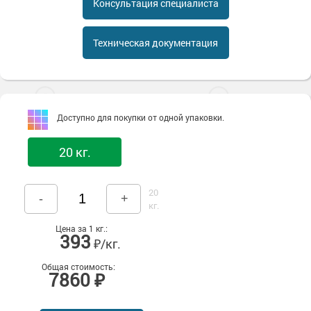
Консультация специалиста
Сопутствующие товары
Морозостойкие краски для металла
Морозостойкие краски для фасада
Техническая документация
Сопутствующие товары
Доступно для покупки от одной упаковки.
20 кг.
20
-
+
кг.
Цена за 1 кг.:
393
₽/кг.
Общая стоимость:
7860 ₽