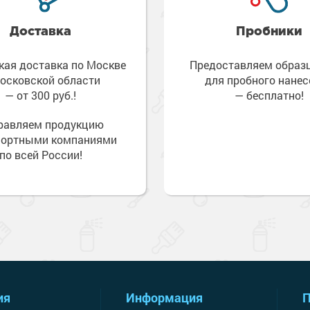
Доставка
Пробники
кая доставка по Москве
Предоставляем обра
осковской области
для пробного нанес
— от 300 руб.!
— бесплатно!
равляем продукцию
портными компаниями
по всей России!
ия
Информация
П