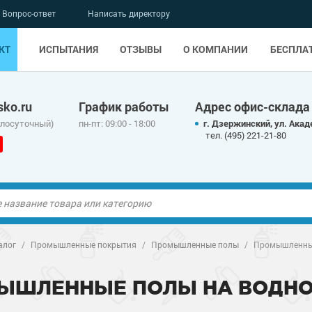
Вопрос-ответ
Написать директору
КТ
ИСПЫТАНИЯ
ОТЗЫВЫ
О КОМПАНИИ
БЕСПЛА
ko.ru
График работы
Адрес офис-склада
глосуточный)
пн-пт: 09:00 - 18:00
г. Дзержинский, ул. Акад
тел. (495) 221-21-80
ые полы
алог
/
Промышленные покрытия
/
Промышленные полы
/
Промышленные
олы
ые полы
ЫШЛЕННЫЕ ПОЛЫ НА ВОДНО
дные наливные
олы
о металлу