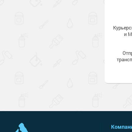
Курьерс
и М
Отп
транс
Компан