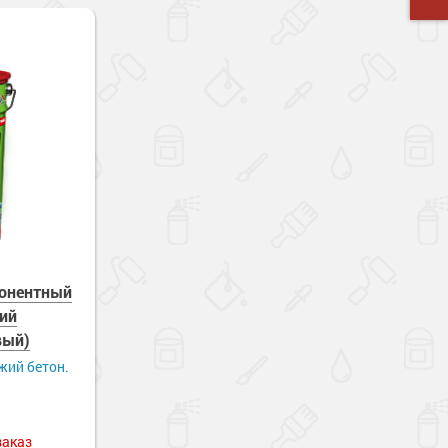
понентный
ий
вый)
жий бетон.
заказ