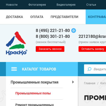
Новости
Фотогалерея
Видеогалерея
Статьи
ДОСТАВКА
ОПЛАТА
ПРЕДСТАВИТЕЛИ
КОНТРАФА
8 (495) 221-21-80
8 (800) 301-21-80
2212180@kras
(звонок бесплатный)
(прием заявок кру
Заказать звонок
Оставить заявку
КАТАЛОГ ТОВАРОВ
Полиуретанов
Полимерные наливные полы
Промышленные покрытия
Главная
/
Кат
Промышленные полы
Эпоксидные п
Полиуретанов
Для бетонных полов
ПРОМ
Ремонт промышленных
Водно-эпокси
Эпоксидные п
Грунт-эмали п
Для металла