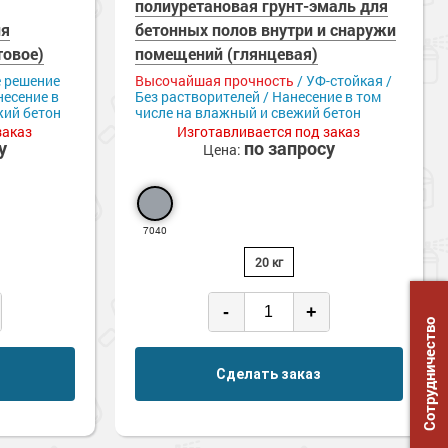
е
полиуретановая грунт-эмаль для
Химстойкие
ля
бетонных полов внутри и снаружи
товое)
помещений (глянцевая)
 решение
Высочайшая прочность
/ УФ-стойкая /
несение в
Без растворителей / Нанесение в том
жий бетон
числе на влажный и свежий бетон
заказ
Изготавливается под заказ
у
по запросу
Цена:
7040
20 кг
-
+
Сотрудничество
Сделать заказ