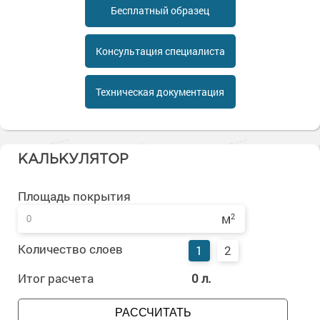
Сопутствующие товары
Морозостойкие краски для металла
Бесплатный образец
Морозостойкие краски для фасада
Консультация специалиста
Сопутствующие товары
Техническая документация
КАЛЬКУЛЯТОР
Площадь покрытия
м
2
Количество слоев
1
2
Итог расчета
0
л.
РАССЧИТАТЬ