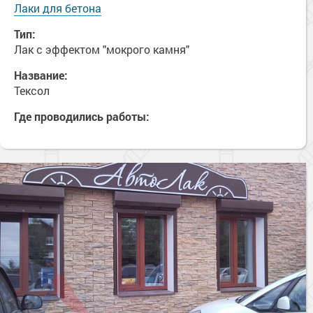
Сопутствующие товары
Лаки для бетона
Морозостойкие краски для металла
Морозостойкие краски для фасада
Тип:
Лак с эффектом "мокрого камня"
Сопутствующие товары
Название:
Тексол
Где проводились работы: