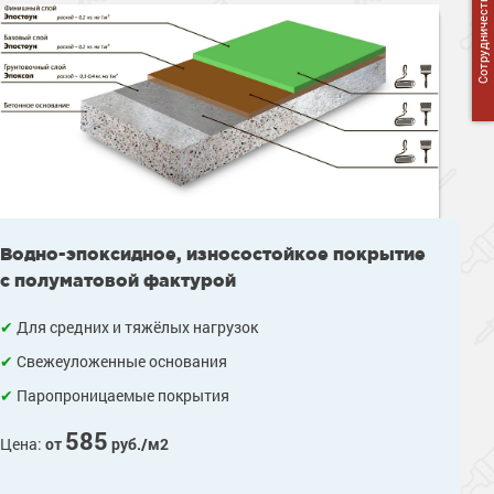
Сотрудничество
Сопутствующие товары
Морозостойкие краски для металла
Морозостойкие краски для фасада
Сопутствующие товары
Водно-эпоксидное, износостойкое покрытие
с полуматовой фактурой
Для средних и тяжёлых нагрузок
Свежеуложенные основания
Паропроницаемые покрытия
585
Цена:
от
руб./м2