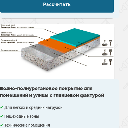
Сопутствующие товары
Морозостойкие краски для металла
Рассчитать
Морозостойкие краски для фасада
Сопутствующие товары
Водно-полиуретановое покрытие для
помещений и улицы с глянцевой фактурой
Для лёгких и средних нагрузок
Пешеходные зоны
Технические помещения