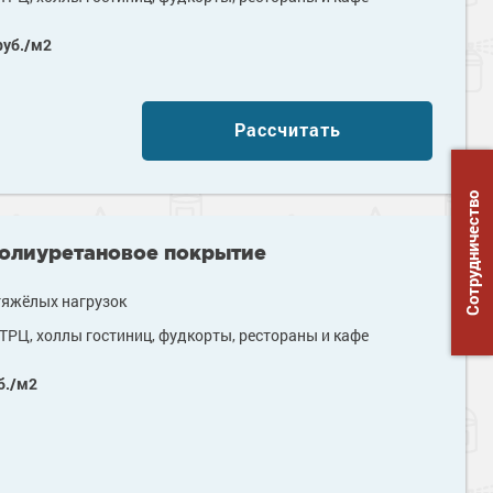
уб./м2
Рассчитать
Сотрудничество
полиуретановое покрытие
тяжёлых нагрузок
ТРЦ, холлы гостиниц, фудкорты, рестораны и кафе
б./м2