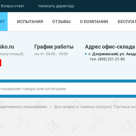
Вопрос-ответ
Написать директору
КТ
ИСПЫТАНИЯ
ОТЗЫВЫ
О КОМПАНИИ
БЕСПЛА
ko.ru
График работы
Адрес офис-склада
глосуточный)
пн-пт: 09:00 - 18:00
г. Дзержинский, ул. Акад
тел. (495) 221-21-80
ые полы
бщественного пользования.
/
Для средних и тяжёлых нагрузок. Торговые зо
олы
ые полы
дные наливные
олы
о металлу