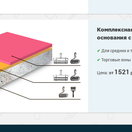
Комплексная
основания с
Для средних и 
Торговые зоны 
1521
Цена:
от
р