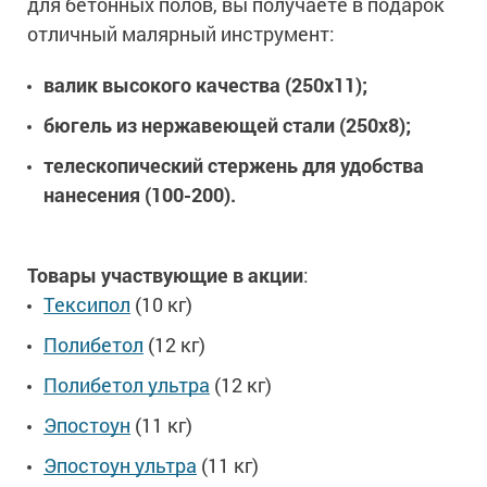
для бетонных полов, вы получаете в подарок
Ингибиторы коррозии
Сопутствующие товары
отличный малярный инструмент:
Пищевая промышленность
Растворители и разбавители для металла
Жидкая теплоизоляция
Нефтегазовая промышленность
Шпатлевки для металла
валик высокого качества (250х11);
Для металла
Экологичные материалы
Сопутствующие товары
Сопутствующие товары
бюгель из нержавеющей стали (250х8);
Для фасада
Для бетонных полов
Антистатические покрытия
телескопический стержень для удобства
Сопутствующие товары
Для металла
нанесения (100-200).
Для бетона
Промышленные покрытия
Для фасада
Сопутствующие товары
Для дерева
Промышленные полы
Холодное цинкование
Товары участвующие в акции
:​
Для интерьеров
Ремонт промышленных полов
Тексипол
(10 кг)
Грунтовки для холодного цинкования
Молотковые эмали
Сопутствующие товары
Защита железобетонных конструкций
Сопутствующие товары
Полибетол
(12 кг)
Промышленные металлоконструкции
Для металла
Антикоррозионная защита
Полибетол ультра
(12 кг)
Промышленное оборудование
Сопутствующие товары
Толстослойные грунт-эмали
Морозостойкие краски
Эпостоун
(11 кг)
Промышленные ремонтные покрытия для металла
Алюминиевые краски
Промышленные стены
Эпостоун ультра
(11 кг)
Морозостойкие краски для бетонных полов
Сопутствующие товары