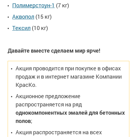
Сопутствующие товары
Морозостойкие краски для металла
Полимерстоун-1
(7 кг)
Морозостойкие краски для фасада
Аквопол
(15 кг)
Сопутствующие товары
Тексил
(10 кг)
Давайте вместе сделаем мир ярче!
Акция проводится при покупке в офисах
продаж и в интернет магазине Компании
КрасКо.
Акционное предложение
распространяется на ряд
однокомпонентных эмалей для бетонных
полов
;
Акция распространяется на всех