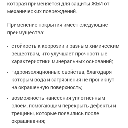
которая применяется для защиты ЖБИ от
Ингибиторы коррозии
Сопутствующие товары
механических повреждений.
Пищевая промышленность
Растворители и разбавители для металла
Жидкая теплоизоляция
Нефтегазовая промышленность
Шпатлевки для металла
Применение покрытия имеет следующие
Для металла
Экологичные материалы
Сопутствующие товары
Сопутствующие товары
преимущества:
Для фасада
Для бетонных полов
Антистатические покрытия
Сопутствующие товары
стойкость к коррозии и разным химическим
Для металла
Для бетона
веществам, что улучшает прочностные
Промышленные покрытия
Для фасада
характеристики минеральных оснований;
Сопутствующие товары
Для дерева
Промышленные полы
Холодное цинкование
гидроизоляционные свойства, благодаря
Для интерьеров
Ремонт промышленных полов
которым вода и загрязнения не проникнут
Грунтовки для холодного цинкования
Молотковые эмали
Сопутствующие товары
Защита железобетонных конструкций
на окрашенную поверхность;
Сопутствующие товары
Промышленные металлоконструкции
Для металла
Антикоррозионная защита
возможность нанесения уплотненным
Промышленное оборудование
Сопутствующие товары
слоем, помогающим перекрыть дефекты и
Толстослойные грунт-эмали
Морозостойкие краски
Промышленные ремонтные покрытия для металла
трещины, которые появились после
Алюминиевые краски
окрашивания;
Промышленные стены
Морозостойкие краски для бетонных полов
Сопутствующие товары