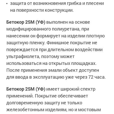
Сопутствующие товары
защита от возникновения грибка и плесени
Морозостойкие краски для металла
на поверхности конструкции.
Морозостойкие краски для фасада
Сопутствующие товары
Бетокор 2SM (УФ)
выполнен на основе
модифицированного полиуретана, при
нанесении он формирует на изделии плотную
защитную пленку. Финишное покрытие не
повреждается при длительном воздействии
ультрафиолета, поэтому может
использоваться на открытых площадках.
После применения эмали объект доступен
для ввода в эксплуатацию уже через 72 часа.
Бетокор 2SM (УФ)
имеет широкий спектр
применений. Покрытие обеспечивает
долговременную защиту не только
железобетонным изделиям, но и мостовым