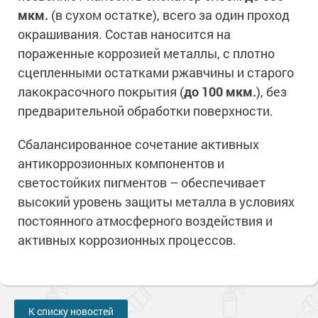
Сопутствующие товары
Морозостойкие краски для металла
мкм.
(в сухом остатке), всего за один проход
Морозостойкие краски для фасада
окрашивания. Состав наносится на
пораженные коррозией металлы, с плотно
Сопутствующие товары
сцепленными остатками ржавчины и старого
лакокрасочного покрытия (
до 100 мкм.
), без
предварительной обработки поверхности.
Сбалансированное сочетание активных
антикоррозионных компонентов и
светостойких пигментов – обеспечивает
высокий уровень защиты металла в условиях
постоянного атмосферного воздействия и
активных коррозионных процессов.
К списку новостей