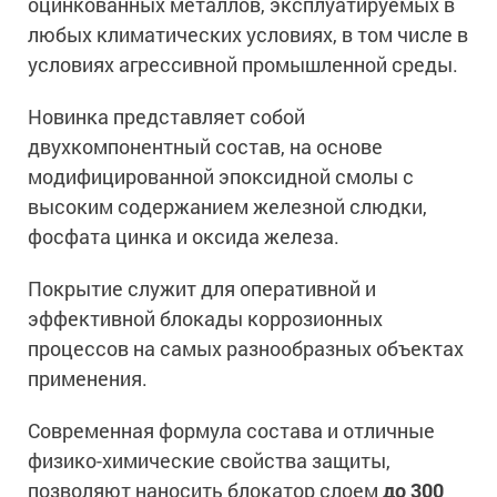
оцинкованных металлов, эксплуатируемых в
Ингибиторы коррозии
Сопутствующие товары
любых климатических условиях, в том числе в
Пищевая промышленность
Растворители и разбавители для металла
Жидкая теплоизоляция
условиях агрессивной промышленной среды.
Нефтегазовая промышленность
Шпатлевки для металла
Для металла
Экологичные материалы
Сопутствующие товары
Новинка представляет собой
Сопутствующие товары
Для фасада
двухкомпонентный состав, на основе
Для бетонных полов
Антистатические покрытия
Сопутствующие товары
модифицированной эпоксидной смолы с
Для металла
высоким содержанием железной слюдки,
Для бетона
Промышленные покрытия
Для фасада
фосфата цинка и оксида железа.
Сопутствующие товары
Для дерева
Промышленные полы
Холодное цинкование
Покрытие служит для оперативной и
Для интерьеров
Ремонт промышленных полов
Грунтовки для холодного цинкования
эффективной блокады коррозионных
Молотковые эмали
Сопутствующие товары
Защита железобетонных конструкций
процессов на самых разнообразных объектах
Сопутствующие товары
Промышленные металлоконструкции
Для металла
применения.
Антикоррозионная защита
Промышленное оборудование
Сопутствующие товары
Толстослойные грунт-эмали
Современная формула состава и отличные
Морозостойкие краски
Промышленные ремонтные покрытия для металла
Алюминиевые краски
физико-химические свойства защиты,
Промышленные стены
Морозостойкие краски для бетонных полов
позволяют наносить блокатор слоем
до 300
Сопутствующие товары