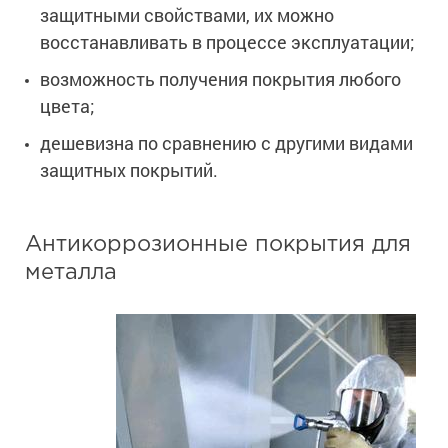
Сопутствующие товары
защитными свойствами, их можно
Морозостойкие краски для металла
восстанавливать в процессе эксплуатации;
Морозостойкие краски для фасада
возможность получения покрытия любого
Сопутствующие товары
цвета;
дешевизна по сравнению с другими видами
защитных покрытий.
Антикоррозионные покрытия для
металла