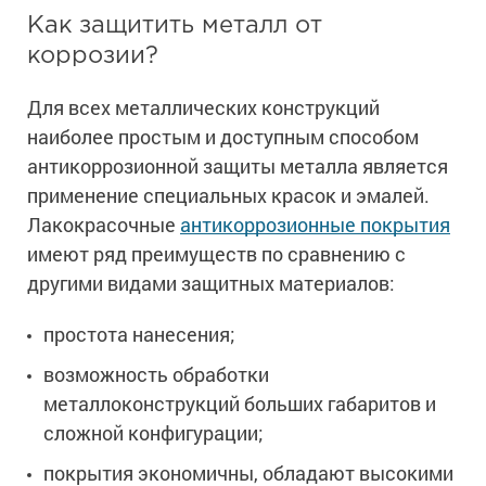
Ингибиторы коррозии
Сопутствующие товары
Как защитить металл от
Пищевая промышленность
Растворители и разбавители для металла
Жидкая теплоизоляция
коррозии?
Нефтегазовая промышленность
Шпатлевки для металла
Для металла
Экологичные материалы
Для всех металлических конструкций
Сопутствующие товары
Сопутствующие товары
Для фасада
наиболее простым и доступным способом
Для бетонных полов
Антистатические покрытия
Сопутствующие товары
антикоррозионной защиты металла является
Для металла
применение специальных красок и эмалей.
Для бетона
Промышленные покрытия
Для фасада
Лакокрасочные
антикоррозионные покрытия
Сопутствующие товары
Для дерева
имеют ряд преимуществ по сравнению с
Промышленные полы
Холодное цинкование
другими видами защитных материалов:
Для интерьеров
Ремонт промышленных полов
Грунтовки для холодного цинкования
Молотковые эмали
Сопутствующие товары
Защита железобетонных конструкций
простота нанесения;
Сопутствующие товары
Промышленные металлоконструкции
Для металла
Антикоррозионная защита
возможность обработки
Промышленное оборудование
Сопутствующие товары
металлоконструкций больших габаритов и
Толстослойные грунт-эмали
Морозостойкие краски
Промышленные ремонтные покрытия для металла
сложной конфигурации;
Алюминиевые краски
Промышленные стены
Морозостойкие краски для бетонных полов
покрытия экономичны, обладают высокими
Сопутствующие товары