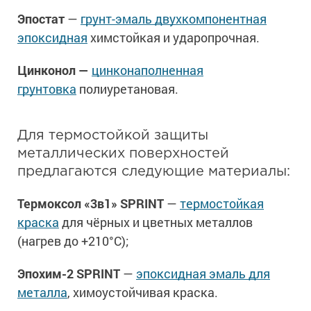
Эпостат
—
грунт-эмаль двухкомпонентная
эпоксидная
химстойкая и ударопрочная.
Цинконол —
цинконаполненная
грунтовка
полиуретановая.
Для термостойкой защиты
металлических поверхностей
предлагаются следующие материалы:
Термоксол «3в1» SPRINT
—
термостойкая
краска
для чёрных и цветных металлов
(нагрев до +210°С);
Эпохим-2 SPRINT
—
эпоксидная эмаль для
металла
, химоустойчивая краска.