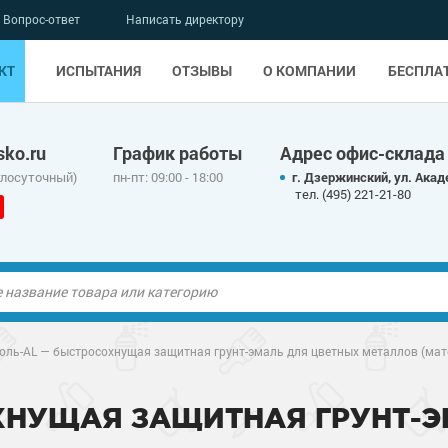
Вопрос-ответ
Написать директору
КТ
ИСПЫТАНИЯ
ОТЗЫВЫ
О КОМПАНИИ
БЕСПЛА
ko.ru
График работы
Адрес офис-склада
глосуточный)
пн-пт: 09:00 - 18:00
г. Дзержинский, ул. Акад
тел. (495) 221-21-80
ые полы
оль-AL — быстросохнущая защитная грунт-эмаль для цветных металлов (мат
олы
ые полы
ХНУЩАЯ ЗАЩИТНАЯ ГРУНТ-Э
дные наливные
олы
о металлу