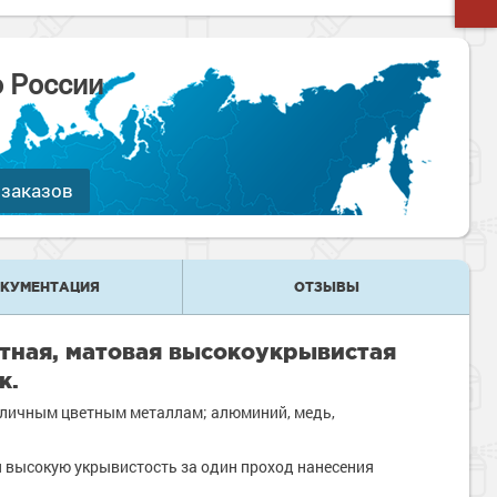
о России
 заказов
КУМЕНТАЦИЯ
ОТЗЫВЫ
тная, матовая высокоукрывистая
к.
зличным цветным металлам; алюминий, медь,
я высокую укрывистость за один проход нанесения