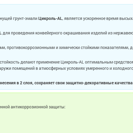
нущей грунт-эмали
Цикроль-AL
, является ускоренное время высых
L
для проведения конвейерного окрашивания изделий из нержавею
и, противокоррозионными и химически стойкими показателями, д
зостойкость делают применение Цикроль-AL оптимальным средств
снаружи помещений в атмосферных условиях умеренного и холодного
есения в 2 слоя, сохраняет свои защитно-декоративные качества
енной антикоррозионной защиты: