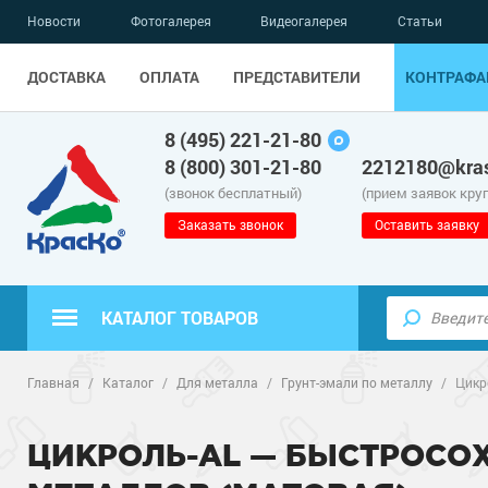
Новости
Фотогалерея
Видеогалерея
Статьи
ДОСТАВКА
ОПЛАТА
ПРЕДСТАВИТЕЛИ
КОНТРАФА
8 (495) 221-21-80
8 (800) 301-21-80
2212180@kras
(звонок бесплатный)
(прием заявок кру
Заказать звонок
Оставить заявку
КАТАЛОГ ТОВАРОВ
Полиуретанов
Полимерные наливные полы
Главная
/
Каталог
/
Для металла
/
Грунт-эмали по металлу
/
Цикр
Эпоксидные п
Полиуретанов
Для бетонных полов
ЦИКРОЛЬ-AL — БЫСТРОСО
Водно-эпокси
Эпоксидные п
Грунт-эмали п
Для металла