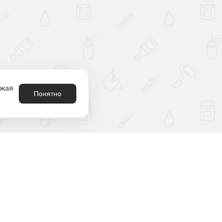
лжая
Понятно
8 (800) 301-21-80
родукция
аталог
2212180@krasko.ru
ыбрать цвет
пн-пт: 09:00-18:00
онтрафакт
спытания