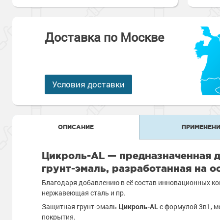
Антикоррозионная защита
Промышленны
металлоконст
Сопутствующи
Алюминиевые 
Морозостойкие
Морозостойкие краски
бетонных пол
Доставка по Москве
Промышленное
Сопутствующи
Морозостойкие
Промышленны
металла
покрытия для 
Условия доставки
Морозостойкие
Промышленны
фасада
Сопутствующи
Сопутствующи
ОПИСАНИЕ
ПРИМЕНЕНИ
Цикроль-AL — предназначенная д
грунт-эмаль, разработанная на о
Благодаря добавлению в её состав инновационных ко
нержавеющая сталь и пр.
Защитная грунт-эмаль
Цикроль-AL
с формулой 3в1, м
покрытия.