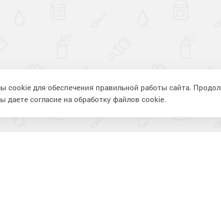
ы cookie для обеспечения правильной работы сайта. Продо
ы даете согласие на обработку файлов cookie.
ия
Информация
П
Фотогалерея
К
Видеогалерея
В
Статьи
К
Вопрос-ответ
И