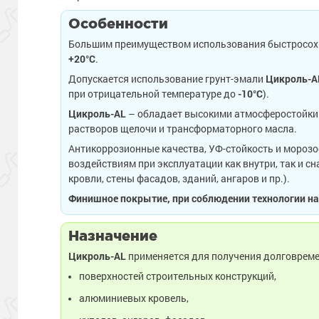
Особенности
Большим преимуществом использования быстросох
+20°С
.
Допускается использование грунт-эмали
Цикроль-A
при отрицательной температуре до
-10°С
).
Цикроль-AL
– обладает высокими атмосферостойким
растворов щелочи и трансформаторного масла.
Антикоррозионные качества, УФ-стойкость и моро
воздействиям при эксплуатации как внутри, так и 
кровли, стены фасадов, зданий, ангаров и пр.).
Финишное покрытие, при соблюдении технологии нан
Назначение
Цикроль-AL
применяется для получения долговрем
поверхностей строительных конструкций,
алюминиевых кровель,