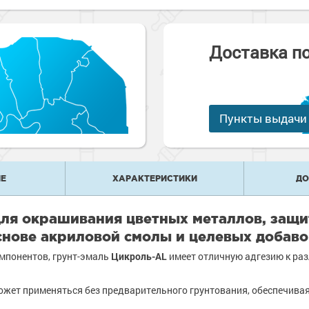
е
рукции
е товары
краски
 краски для
ов
Доставка п
 оборудование
е товары
 краски для
е ремонтные
металла
Пункты выдачи
 краски для
е стены
е товары
е товары
Е
ХАРАКТЕРИСТИКИ
ДО
ля окрашивания цветных металлов, защи
снове акриловой смолы и целевых добаво
мпонентов, грунт-эмаль
Цикроль-AL
имеет отличную адгезию к ра
ожет применяться без предварительного грунтования, обеспечива