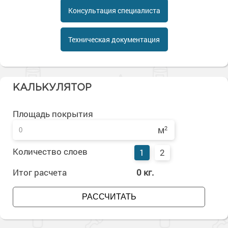
Сопутствующие товары
Морозостойкие краски для металла
Консультация специалиста
Морозостойкие краски для фасада
Техническая документация
Сопутствующие товары
КАЛЬКУЛЯТОР
Площадь покрытия
м
2
Количество слоев
1
2
Итог расчета
0
кг.
РАССЧИТАТЬ