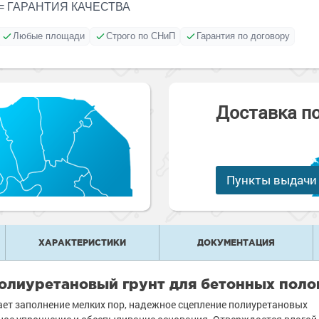
= ГАРАНТИЯ КАЧЕСТВА
е
рукции
е товары
краски
 краски для
Любые площади
Строго по СНиП
Гарантия по договору
ов
 оборудование
е товары
 краски для
е ремонтные
металла
Доставка п
 краски для
е стены
е товары
е товары
Пункты выдачи
ХАРАКТЕРИСТИКИ
ДОКУМЕНТАЦИЯ
олиуретановый грунт для бетонных поло
ет заполнение мелких пор, надежное сцепление полиуретановых