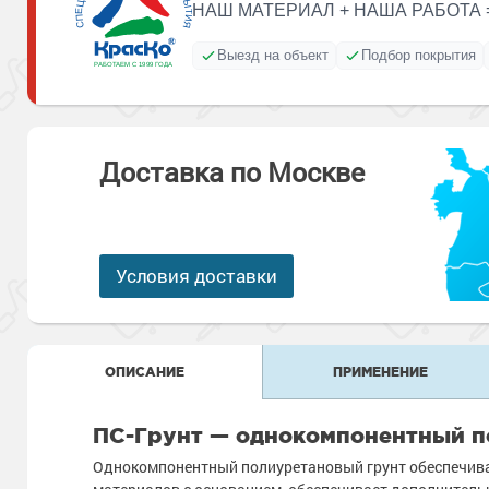
Антикоррозионная защита
НАШ МАТЕРИАЛ + НАША РАБОТА 
Промышленны
металлоконст
Сопутствующи
Алюминиевые 
Морозостойкие
Морозостойкие краски
Выезд на объект
Подбор покрытия
бетонных пол
Промышленное
Сопутствующи
Морозостойкие
Промышленны
металла
покрытия для 
Доставка по Москве
Морозостойкие
Промышленны
фасада
Сопутствующи
Сопутствующи
Условия доставки
ОПИСАНИЕ
ПРИМЕНЕНИЕ
ПС-Грунт — однокомпонентный п
Однокомпонентный полиуретановый грунт обеспечива