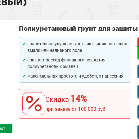
ЕВЫЙ)
тона
 слой
садов
внитель бетона
Полиуретановый грунт для защиты
бетона
енного металла
 фасадов
еву
значительно улучшает адгезию финишного слоя
на
 грунт-краски
ля дерева
рыш
эмали или наливного пола
ски
 краски
а древесины
 крыш
н и потолков
снижает расход финишного покрытия
полиуретановых эмалей
 бетона
еталла
изоляция
септики
я
ссейна
максимальная простота и удобство нанесения
рунт-эмали
ор
е товары
е товары
 для бассейна
ромышленных
14%
Скидка
 пола
краски
я
е товары
при заказе от 100 000 руб
и для
 стен
 бетона
аски
е товары
обетонных
е товары
ают
елей
е товары