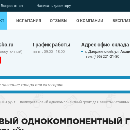
Вопрос-ответ
Написать директору
КТ
ИСПЫТАНИЯ
ОТЗЫВЫ
О КОМПАНИИ
БЕСПЛА
ko.ru
График работы
Адрес офис-склада
глосуточный)
пн-пт: 09:00 - 18:00
г. Дзержинский, ул. Акад
тел. (495) 221-21-80
ые полы
ПС-Грунт — полиуретановый однокомпонентный грунт для защиты бетонных 
олы
ые полы
ОВЫЙ ОДНОКОМПОНЕНТНЫЙ 
дные наливные
олы
о металлу