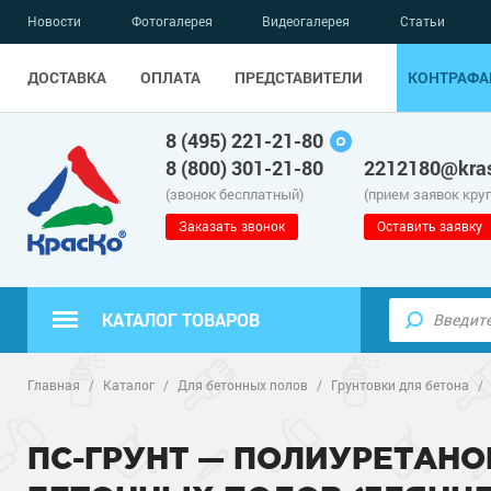
Новости
Фотогалерея
Видеогалерея
Статьи
ДОСТАВКА
ОПЛАТА
ПРЕДСТАВИТЕЛИ
КОНТРАФА
8 (495) 221-21-80
8 (800) 301-21-80
2212180@kras
(звонок бесплатный)
(прием заявок кру
Заказать звонок
Оставить заявку
КАТАЛОГ ТОВАРОВ
Полиуретанов
Полимерные наливные полы
Главная
/
Каталог
/
Для бетонных полов
/
Грунтовки для бетона
/
Эпоксидные п
Полиуретанов
Для бетонных полов
ПС-ГРУНТ — ПОЛИУРЕТАН
Водно-эпокси
Эпоксидные п
Грунт-эмали п
Для металла