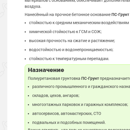
материалов с основанием, обеспечивает дополнитель
воздуха.
Нанесённый на прочное бетонное основание
ПС-Грунт
стойкостью к средним механическим воздействиям
химической стойкостью к ГСМ и СОЖ;
высокая прочность на сжатие и растяжение;
водостойкостью и водонепроницаемостью;
стойкостью к температурным перепадам.
Назначение
Полиуретановая грунтовка
ПС-Грунт
предназначаетс
различного промышленного и гражданского назн
складов, цехов, ангаров;
многоэтажных парковок и гаражных комплексов;
автосервисов, автомастерских, СТО
подвальных и подсобных помещений.
Важно отметить, что только качественно подготовл