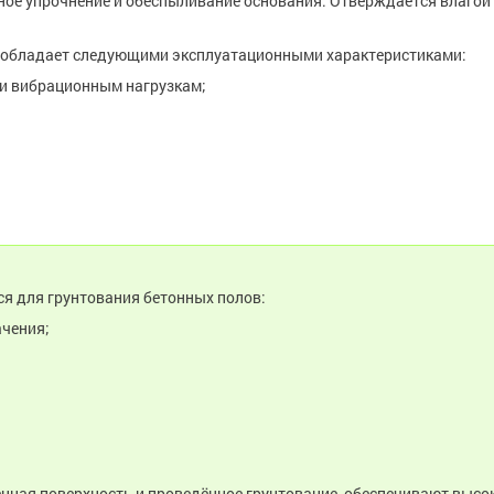
ное упрочнение и обеспыливание основания. Отверждается влагой
обладает следующими эксплуатационными характеристиками:
 и вибрационным нагрузкам;
я для грунтования бетонных полов:
ачения;
енная поверхность и проведённое грунтование, обеспечивают высо