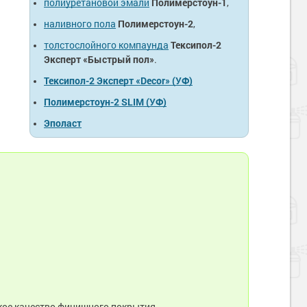
полиуретановой эмали
Полимерстоун-1
,
наливного пола
Полимерстоун-2
,
толстослойного компаунда
Тексипол-2
Эксперт «Быстрый пол»
.
Тексипол-2 Эксперт «Decor» (УФ)
Полимерстоун-2 SLIM (УФ)
Эполаст
кое качество финишного покрытия.