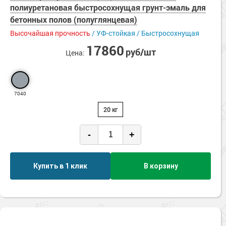
Сопутствующие товары
полиуретановая быстросохнущая грунт-эмаль для
Морозостойкие краски для металла
Нескользящие
бетонных полов (полуглянцевая)
Паропроницаемые
Морозостойкие краски для фасада
Высочайшая прочность
/ УФ-стойкая / Быстросохнущая
Стойкие к истиранию
Сопутствующие товары
Ударопрочные
17860
руб/шт
Цена:
УФ-стойкие
Химстойкие
Экологичные
7040
20 кг
-
+
Купить в 1 клик
В корзину