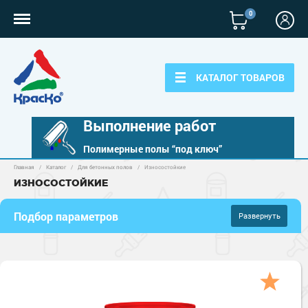
0
КАТАЛОГ ТОВАРОВ
Выполнение работ
Полимерные полы “под ключ”
Главная
/
Каталог
/
Для бетонных полов
/
Износостойкие
Полимерные наливные полы
ИЗНОСОСТОЙКИЕ
Полиуретановые полы
Для бетонных полов
Подбор параметров
Развернуть
Эпоксидные полы
Полиуретановые полы
Цена
Для металла
за кг
за м
2
Водно-эпоксидные наливные полы
Эпоксидные полы
Эпоксидный ровнитель бетона
Грунт-эмали по металлу
Для фасадов
373 руб.
927 руб.
Краски для бетона
Грунтовки
Защита в один слой
Пропитки для бетона
–
Краски для фасадов