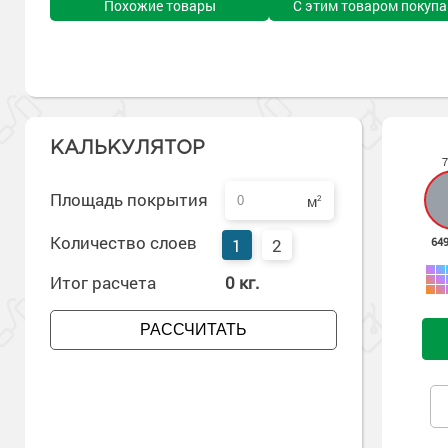
Сопутствующи
Похожие товары
С этим товаром покуп
Краски для пл
Для пластика
Гидрофобизато
Грунтовки для
Сопутствующи
камня и кирпи
Сопутствующи
Негорючие кра
Огнезащитные краски
Жидкая тепло
Шпатлевка для
Сопутствующи
Пищевая пром
Защита цистерн и резервуаров
Преобразоват
Материалы дл
КАЛЬКУЛЯТОР
Нефтегазовая
Для металла
Жидкая теплоизоляция
бетонного пол
промышленно
Смывки краск
Площадь покрытия
м
2
Для фасада
Для бетонных 
Экологичные материалы
Сопутствующи
Сопутствующи
Очистители
Количество слоев
1
2
649
Сопутствующи
Для металла
Для бетона
Антистатические покрытия
Серия «Экспер
Итог расчета
0
кг.
Обезжиривате
Для фасада
Сопутствующи
Промышленны
Промышленные покрытия
РАССЧИТАТЬ
Ингибиторы к
Для дерева
Ремонт промы
Грунтовки для
Холодное цинкование
цинкования
Растворители 
для металла
Для интерьер
Защита желез
Для металла
Молотковые эмали
Сопутствующи
конструкций
Шпатлевки дл
Сопутствующи
Сопутствующи
Толстослойные