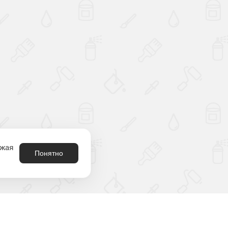
лжая
Понятно
8 (800) 301-21-80
родукция