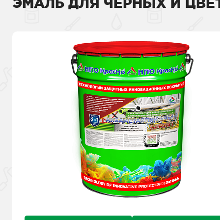
ЭМАЛЬ ДЛЯ ЧЕРНЫХ И ЦВЕ
полы
Краски для бе
Защита в один
Краски для фа
Для фасадов
Эпоксидный ро
Пропитки для 
Защита окраш
Грунтовки для
Краски по дер
Для дерева
Грунтовки
Лаки для бето
Толстослойные
Пропитки
Антисептики д
Краски для к
Для крыш
Дорожные кра
Промышленные
Герметики
Огнебиозащит
Грунтовки для
Краски для сте
Для интерьера
Грунтовки для
Цинкование м
Жидкая тепло
Кроющие анти
Жидкая кровл
Грунтовки
Краски для ба
Для бассейна
Герметики
Молотковые г
Гидрофобизат
Сопутствующи
Сопутствующи
Бетоноконтакт
Гидроизоляция
Краски для п
Для промышленных стен
стен
Ровнитель для
Термостойкие 
Смывка
Гидроизоляци
Сопутствующи
Для разметки
Дорожные краски
Грунт-пропитк
промышленных
Гидроизоляция
Химстойкие кр
Антивысол
Мастика
Сопутствующи
Защита желез
Защита железобетонных
конструкций
конструкций
Сопутствующи
Мастика
Без растворит
Сопутствующи
Клеи