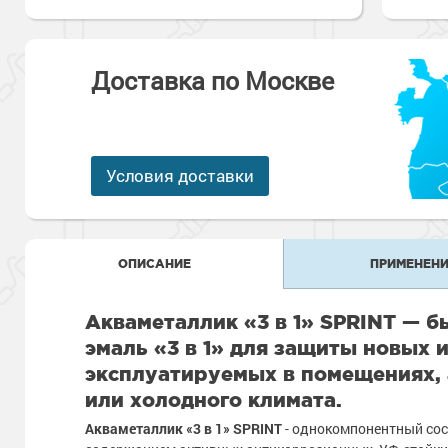
Антикоррозионная защита
Промышленны
металлоконст
Сопутствующи
Алюминиевые 
Морозостойкие
Морозостойкие краски
бетонных пол
Доставка по Москве
Промышленное
Сопутствующи
Морозостойкие
Промышленны
металла
покрытия для 
Морозостойкие
Условия доставки
Промышленны
фасада
Сопутствующи
Сопутствующи
ОПИСАНИЕ
ПРИМЕНЕНИ
Акваметаллик «3 в 1» SPRINT — 
эмаль «3 в 1» для защиты новых 
эксплуатируемых в помещениях, 
или холодного климата.
Акваметаллик «3 в 1» SPRINT
- однокомпонентный сос