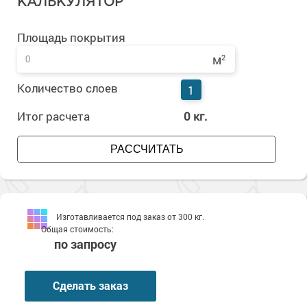
КАЛЬКУЛЯТОР
Сопутствующие товары
Морозостойкие краски для металла
Морозостойкие краски для фасада
Площадь покрытия
Сопутствующие товары
м
2
Количество слоев
1
Итог расчета
0
кг.
РАССЧИТАТЬ
Изготавливается под заказ от 300 кг.
Общая стоимость:
по запросу
Сделать заказ