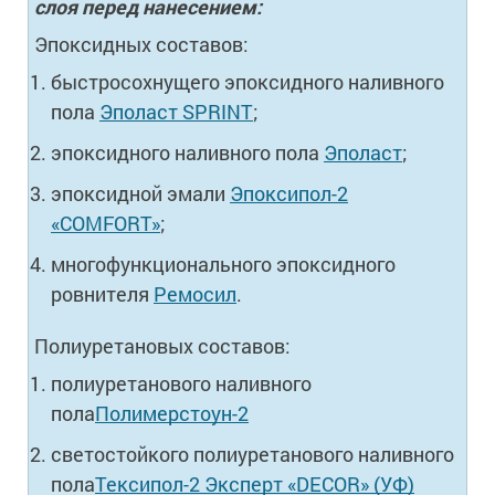
слоя перед нанесением:
Эпоксидных составов:
быстросохнущего эпоксидного наливного
пола
Эполаст SPRINT
;
эпоксидного наливного пола
Эполаст
;
эпоксидной эмали
Эпоксипол-2
«COMFORT»
;
многофункционального эпоксидного
ровнителя
Ремосил
.
Полиуретановых составов:
полиуретанового наливного
пола
Полимерстоун-2
светостойкого полиуретанового наливного
пола
Тексипол-2 Эксперт «DECOR» (УФ)