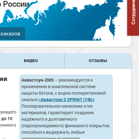
Сотрудничество
о России
 заказов
ВИДЕО
ОТЗЫВЫ
ия
Аквастоун-2MS
– рекомендуется к
применению в комплексной системе
защиты бетона, с водно-полиуретановой
эмалью
«Аквастоун 2 SPRINT (УФ)»
Последовательное нанесение этих
зующего
материалов, гарантирует создание
 до 10
надёжного и долговечного
зионного
(паропроницаемого) финишного покрытия,
способного выдержать любые
эксплуатационные нагрузки.