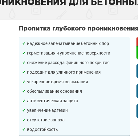
ОНИКНОВЕНИЯ ДЛЯ БЕТОННЫ
тона
 слой
садов
внитель бетона
Пропитка глубокого проникновения
бетона
енного металла
 фасадов
еву
надежное запечатывание бетонных пор
на
 грунт-краски
ля дерева
рыш
герметизация и упрочнение поверхности
ски
 краски
а древесины
 крыш
н и потолков
снижение расхода финишного покрытия
подходит для уличного применения
 бетона
еталла
изоляция
септики
я
ссейна
ускоренное время высыхания
рунт-эмали
ор
е товары
е товары
 для бассейна
ромышленных
обеспыливание основания
антисептическая защита
 пола
краски
я
е товары
и для
увеличение адгезии
 стен
 бетона
аски
е товары
обетонных
отсутствие запаха
е товары
водостойкость
елей
е товары