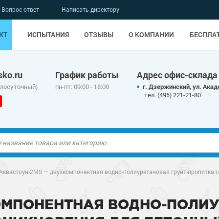
Вопрос-ответ
Написать директору
КТ
ИСПЫТАНИЯ
ОТЗЫВЫ
О КОМПАНИИ
БЕСПЛА
ko.ru
График работы
Адрес офис-склада
глосуточный)
пн-пт: 09:00 - 18:00
г. Дзержинский, ул. Акад
тел. (495) 221-21-80
ые полы
Аквастоун-2MS — двухкомпонентная водно-полиуретановая грунт-пропитка г
олы
ые полы
ОМПОНЕНТНАЯ ВОДНО-ПОЛИУ
дные наливные
олы
о металлу