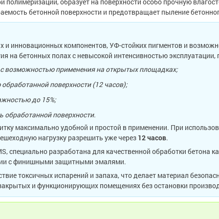
 полимеризации, образует на поверхности особо прочную влагос
раемость бетонной поверхности и предотвращает пыление бетонног
х и инновационных компонентов, УФ-стойких пигментов и возможн
ия на бетонных полах с невысокой интенсивностью эксплуатации, 
 с возможностью применения на открытых площадках;
обработанной поверхности (12 часов);
ажностью до 15%;
ь обработанной поверхности.
итку максимально удобной и простой в применении. При использов
а пешеходную нагрузку разрешить уже через
12 часов
.
S, специально разработана для качественной обработки бетона как
зии с финишными защитными эмалями.
твие токсичных испарений и запаха, что делает материал безопас
 закрытых и функционирующих помещениях без остановки произво