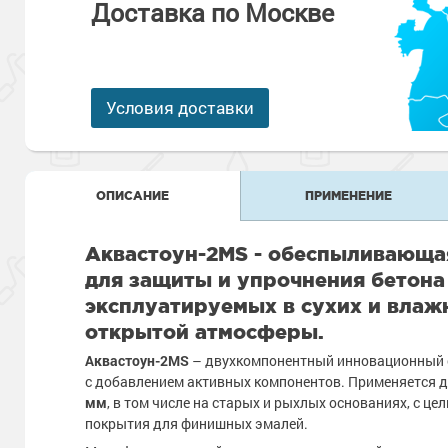
Антикоррозионная защита
Доставка по Москве
Промышленны
металлоконст
Сопутствующи
Алюминиевые 
Морозостойкие
Морозостойкие краски
бетонных пол
Промышленное
Сопутствующи
Условия доставки
Морозостойкие
Промышленны
металла
покрытия для 
Морозостойкие
Промышленны
фасада
ОПИСАНИЕ
ПРИМЕНЕНИЕ
Сопутствующи
Сопутствующи
Аквастоун-2MS - обеспыливающая
для защиты и упрочнения бетона
эксплуатируемых в сухих и влаж
открытой атмосферы.
Аквастоун-2MS
– двухкомпонентный инновационный с
с добавлением активных компонентов. Применяется д
мм
, в том числе на старых и рыхлых основаниях, с 
покрытия для финишных эмалей.