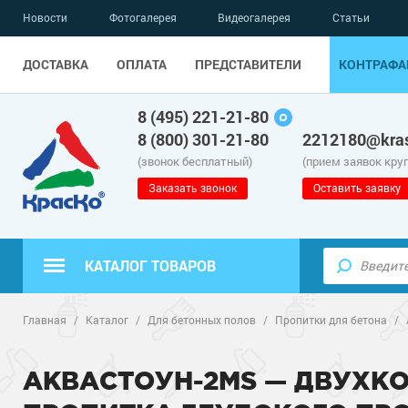
Новости
Фотогалерея
Видеогалерея
Статьи
ДОСТАВКА
ОПЛАТА
ПРЕДСТАВИТЕЛИ
КОНТРАФА
8 (495) 221-21-80
8 (800) 301-21-80
2212180@kras
(звонок бесплатный)
(прием заявок кру
Заказать звонок
Оставить заявку
КАТАЛОГ ТОВАРОВ
Полиуретанов
Полимерные наливные полы
Главная
/
Каталог
/
Для бетонных полов
/
Пропитки для бетона
/
Эпоксидные п
Полиуретанов
Для бетонных полов
АКВАСТОУН-2MS — ДВУХК
Водно-эпокси
Эпоксидные п
Грунт-эмали п
Для металла