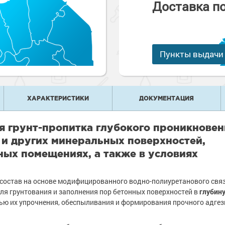
Доставка п
е
рукции
е товары
краски
 краски для
ов
 оборудование
е товары
Пункты выдачи
 краски для
е ремонтные
металла
 краски для
е стены
ХАРАКТЕРИСТИКИ
ДОКУМЕНТАЦИЯ
е товары
е товары
 грунт-пропитка глубокого проникновен
 и других минеральных поверхностей,
ных помещениях, а также в условиях
остав на основе модифицированного водно-полиуретанового свя
ля грунтования и заполнения пор бетонных поверхностей в
глубину
целью их упрочнения, обеспыливания и формирования прочного адге