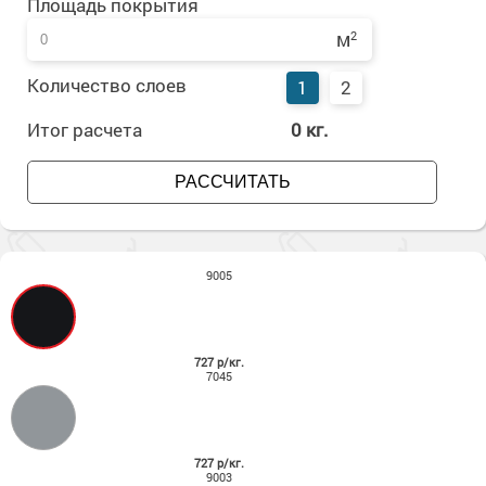
Площадь покрытия
м
2
Количество слоев
1
2
Итог расчета
0
кг.
РАССЧИТАТЬ
9005
727 р/кг.
7045
727 р/кг.
9003