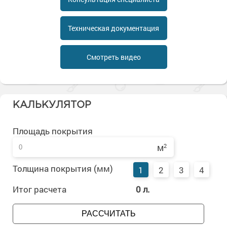
Сопутствующие товары
Морозостойкие краски для металла
Морозостойкие краски для фасада
Техническая документация
Сопутствующие товары
Смотреть видео
КАЛЬКУЛЯТОР
Площадь покрытия
м
2
Толщина покрытия (мм)
1
2
3
4
Итог расчета
0
л.
РАССЧИТАТЬ