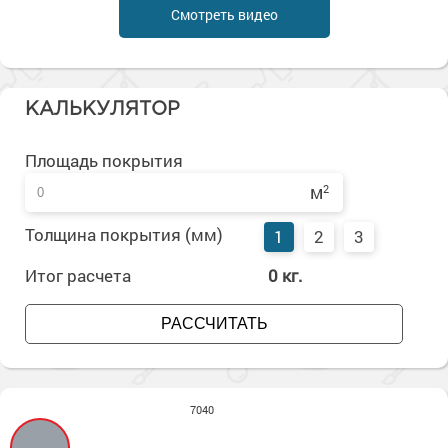
Сопутствующие товары
Морозостойкие краски для металла
Смотреть видео
Морозостойкие краски для фасада
Сопутствующие товары
КАЛЬКУЛЯТОР
Площадь покрытия
м
2
Толщина покрытия (мм)
1
2
3
Итог расчета
0
кг.
РАССЧИТАТЬ
7040