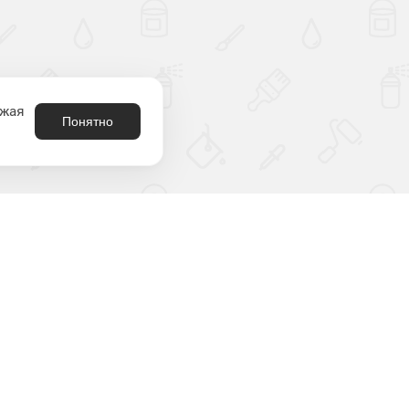
лжая
Понятно
8 (800) 301-21-80
родукция
аталог
2212180@krasko.ru
ыбрать цвет
пн-пт: 09:00-18:00
онтрафакт
спытания