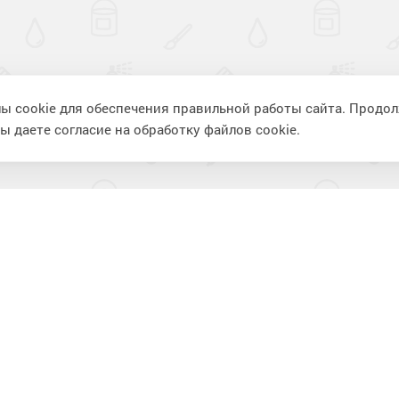
ы cookie для обеспечения правильной работы сайта. Продо
ы даете согласие на обработку файлов cookie.
ия
Информация
П
Фотогалерея
К
Видеогалерея
В
Статьи
К
Вопрос-ответ
И
Доставка и оплата