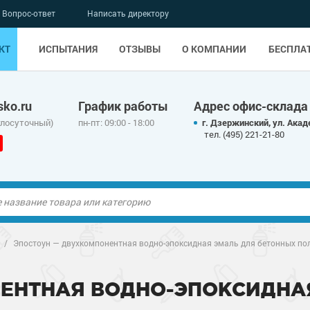
Вопрос-ответ
Написать директору
КТ
ИСПЫТАНИЯ
ОТЗЫВЫ
О КОМПАНИИ
БЕСПЛА
ko.ru
График работы
Адрес офис-склада
глосуточный)
пн-пт: 09:00 - 18:00
г. Дзержинский, ул. Акад
тел. (495) 221-21-80
ые полы
/
Эпостоун — двухкомпонентная водно-эпоксидная эмаль для бетонных по
олы
ые полы
ЕНТНАЯ ВОДНО-ЭПОКСИДНА
дные наливные
олы
о металлу