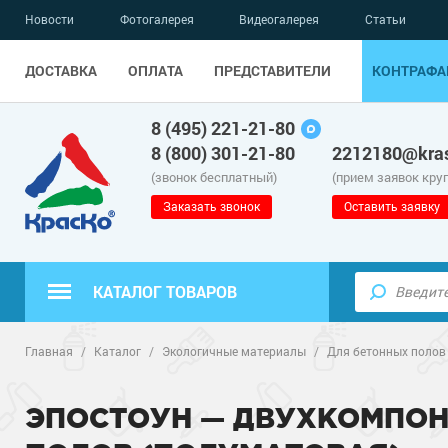
Новости
Фотогалерея
Видеогалерея
Статьи
ДОСТАВКА
ОПЛАТА
ПРЕДСТАВИТЕЛИ
КОНТРАФА
8 (495) 221-21-80
8 (800) 301-21-80
2212180@kras
(звонок бесплатный)
(прием заявок кру
Заказать звонок
Оставить заявку
КАТАЛОГ ТОВАРОВ
Полиуретанов
Полимерные наливные полы
Главная
/
Каталог
/
Экологичные материалы
/
Для бетонных полов
Эпоксидные п
Полиуретанов
Для бетонных полов
ЭПОСТОУН — ДВУХКОМПОН
Водно-эпокси
Эпоксидные п
Грунт-эмали п
Для металла