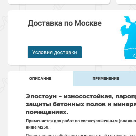
Антикоррозионная защита
Промышленны
металлоконст
Сопутствующи
Алюминиевые 
Морозостойкие
Морозостойкие краски
бетонных пол
Доставка по Москве
Промышленное
Сопутствующи
Морозостойкие
Промышленны
металла
покрытия для 
Условия доставки
Морозостойкие
Промышленны
фасада
Сопутствующи
Сопутствующи
ОПИСАНИЕ
ПРИМЕНЕНИЕ
Эпостоун – износостойкая, паро
защиты бетонных полов и минера
помещениях.
Применяется для работ по свежеуложенным (влажнос
ниже М250.
Представляет собой двухкомпонентный материал на 