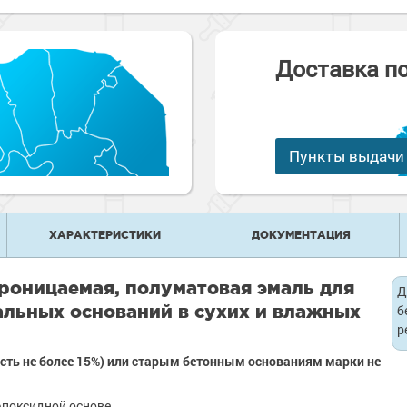
е
рукции
е товары
краски
 краски для
ов
Доставка п
 оборудование
е товары
 краски для
е ремонтные
металла
Пункты выдачи
 краски для
е стены
е товары
е товары
ХАРАКТЕРИСТИКИ
ДОКУМЕНТАЦИЯ
проницаемая, полуматовая эмаль для
Д
льных оснований в сухих и влажных
б
р
ть не более 15%) или старым бетонным основаниям марки не
эпоксидной основе.