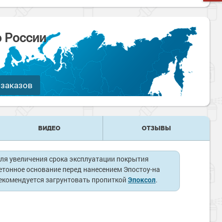
о России
 заказов
ВИДЕО
ОТЗЫВЫ
ля увеличения срока эксплуатации покрытия
етонное основание перед нанесением Эпостоу-на
екомендуется загрунтовать пропиткой
Эпоксол
.