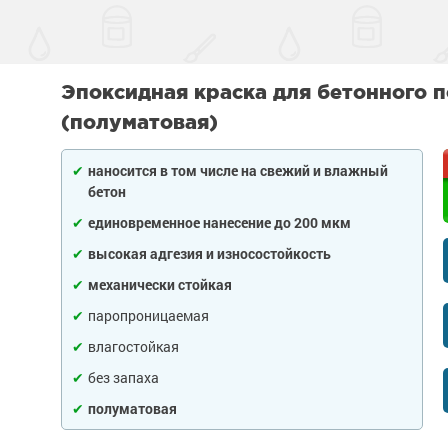
тона
 слой
садов
внитель бетона
Эпоксидная краска для бетонного п
бетона
енного металла
 фасадов
еву
(полуматовая)
на
 грунт-краски
ля дерева
рыш
наносится в том числе на свежий и влажный
ски
 краски
а древесины
 крыш
н и потолков
бетон
единовременное нанесение до 200 мкм
 бетона
еталла
изоляция
септики
я
ссейна
высокая адгезия и износостойкость
механически стойкая
рунт-эмали
ор
е товары
е товары
 для бассейна
ромышленных
паропроницаемая
 пола
краски
я
е товары
влагостойкая
и для
 стен
без запаха
 бетона
аски
е товары
обетонных
полуматовая
е товары
елей
е товары