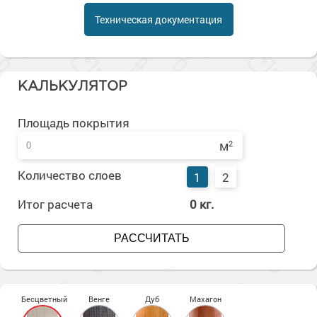
Сопутствующие товары
Морозостойкие краски для металла
Техническая документация
Морозостойкие краски для фасада
Сопутствующие товары
КАЛЬКУЛЯТОР
Площадь покрытия
м
2
Количество слоев
1
2
Итог расчета
0
кг.
РАССЧИТАТЬ
Бесцветный
Венге
Дуб
Махагон