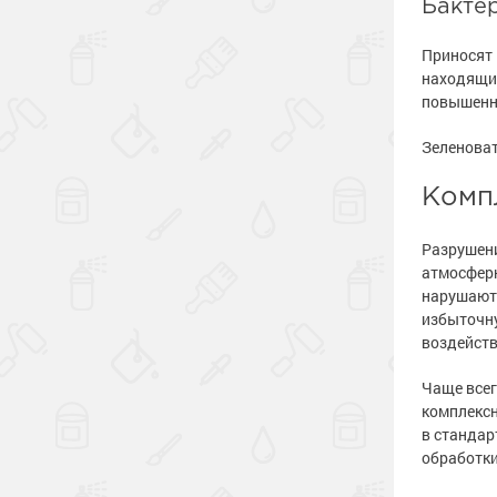
Бакте
Приносят 
находящих
повышенн
Зеленоват
Комп
Разрушени
атмосферн
нарушаютс
избыточну
воздейств
Чаще всег
комплексн
в стандар
обработки