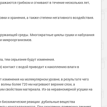
ажаются грибком и сгнивают в течение нескольких лет,
вки и хранения, а также степени негативного воздействия.
окружающей среды. Многократные циклы сушки и набухания
 и микроорганизмов.
, тем серьезнее будут изменения.
я) контакт с водой приводит к накоплению влаги в
т изменения на молекулярном уровне, в результате чего
 волны более 720 нм нагревают верхние слои, а
им свойствам материала. Из-за неравномерной усушки на
 и биохимические реакции: дубильные вещества
енты кристаллизуются. При окислении древесина темнеет.