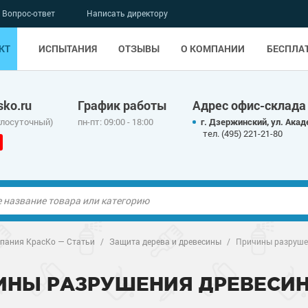
Вопрос-ответ
Написать директору
КТ
ИСПЫТАНИЯ
ОТЗЫВЫ
О КОМПАНИИ
БЕСПЛА
ko.ru
График работы
Адрес офис-склада
глосуточный)
пн-пт: 09:00 - 18:00
г. Дзержинский, ул. Акад
тел. (495) 221-21-80
ые полы
ые полы
пания КрасКо — Статьи
/
Защита дерева и древесины
/
Причины разруше
олы
ые полы
олы
ые полы
ИНЫ РАЗРУШЕНИЯ ДРЕВЕСИН
дные наливные
олы
о металлу
дные наливные
олы
о металлу