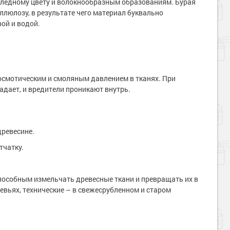
у бледному цвету и волокнообразным образованиям. Бурая
ллюлозу, в результате чего материал буквально
ой и водой.
смотическим и смоляным давлением в тканях. При
адает, и вредители проникают внутрь.
древесине.
тчатку.
собным измельчать древесные ткани и превращать их в
вьях, технические – в свежесрубленном и старом