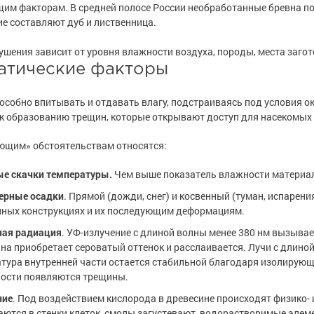
е товары
е товары
астика
астика
м факторам. В средней полосе России необработанные бревна пор
е составляют дуб и лиственница.
р для бетона,
 металла
е товары
р для бетона,
 металла
е товары
ча
ча
е товары
ски для стен
е товары
ски для стен
ушения зависит от уровня влажности воздуха, породы, места загото
изоляция
изоляция
атические факторы
 бетона
 бетона
е товары
ышленность
е товары
ышленность
ели ржавчины
ели ржавчины
особно впитывать и отдавать влагу, подстраиваясь под условия 
я ремонта
я ремонта
а
а
к образованию трещин, которые открывают доступ для насекомых
сть
сть
и
и
полов
полов
ющим» обстоятельствам относятся:
е товары
е товары
е товары
е товары
ые скачки температуры.
Чем выше показатель влажности материала
е товары
е товары
т» для бетона
т» для бетона
ерные осадки
. Прямой (дожди, снег) и косвенный (туман, испарени
ль для металла
ль для металла
нных конструкциях и их последующим деформациям.
е товары
е полы
е товары
е полы
оррозии
оррозии
ная радиация
. УФ-излучение с длиной волны менее 380 нм вызывае
шленных полов
 холодного
шленных полов
 холодного
на приобретает сероватый оттенок и расслаивается. Лучи с длиной
тура внутренней части остается стабильной благодаря изолирующ
и разбавители
и разбавители
ности появляются трещины.
ов
обетонных
ов
обетонных
е товары
е товары
ние
. Под воздействием кислорода в древесине происходят физико-
я металла
я металла
ются в стенки клеток, смолы загустевают, водорастворимые элем
е товары
е товары
 грунт-эмали
е товары
е товары
 грунт-эмали