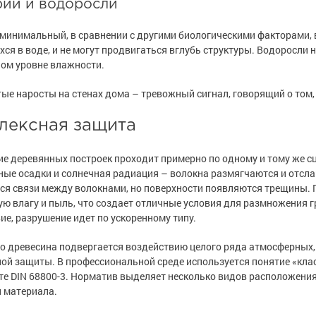
рии и водоросли
минимальный, в сравнении с другими биологическими факторами, 
ся в воде, и не могут продвигаться вглубь структуры. Водоросли 
ом уровне влажности.
ые наросты на стенах дома – тревожный сигнал, говорящий о том, 
лексная защита
е деревянных построек проходит примерно по одному и тому же с
ые осадки и солнечная радиация – волокна размягчаются и отсла
я связи между волокнами, но поверхности появляются трещины.
ю влагу и пыль, что создает отличные условия для размножения г
ие, разрушение идет по ускоренному типу.
о древесина подвергается воздействию целого ряда атмосферных, 
ой защиты. В профессиональной среде используется понятие «кла
те DIN 68800-3. Норматив выделяет несколько видов расположени
 материала.