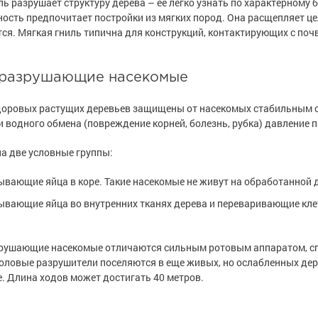
ль разрушает структуру дерева – ее легко узнать по характерном
ость предпочитает постройки из мягких пород. Она расщепляет це
ся. Мягкая гниль типична для конструкций, контактирующих с почв
разрушающие насекомые
оровых растущих деревьев защищены от насекомых стабильным о
 водного обмена (повреждение корней, болезнь, рубка) давление п
на две условные группы:
вающие яйца в коре. Такие насекомые не живут на обработанной 
вающие яйца во внутренних тканях дерева и переваривающие кле
рушающие насекомые отличаются сильным ротовым аппаратом, спо
оловые разрушители поселяются в еще живых, но ослабленных дере
. Длина ходов может достигать 40 метров.