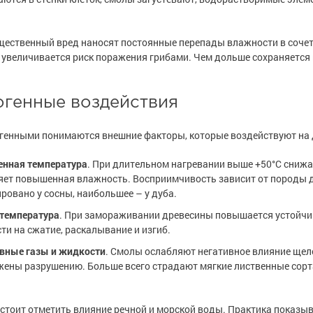
е
е
рукции
рукции
е товары
е товары
краски
 краски для
краски
 краски для
ественный вред наносят постоянные перепады влажности в сочет
ов
ов
 оборудование
 оборудование
 увеличивается риск поражения грибами. Чем дольше сохраняется 
е товары
е товары
 краски для
 краски для
е ремонтные
е ремонтные
металла
металла
огенные воздействия
 краски для
 краски для
е стены
е стены
генными понимаются внешние факторы, которые воздействуют на д
нная температура
. При длительном нагревании выше +50°С снижа
е товары
е товары
е товары
е товары
яет повышенная влажность. Восприимчивость зависит от породы 
ровано у сосны, наибольшее – у дуба.
 температура
. При замораживании древесины повышается устойчиво
ти на сжатие, раскалывание и изгиб.
вные газы и жидкости
. Смолы ослабляют негативное влияние щел
ены разрушению. Больше всего страдают мягкие лиственные сорт
стоит отметить влияние речной и морской воды. Практика показы