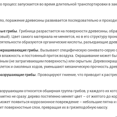
о процесс запускается во время длительной транспортировки в за
ло, поражение древесины развивается последовательно и проходит
вые грибы
. Грибница разрастается на поверхности древесины, обр
овый). Цвет самого материала не меняется, но в его структуру про
ятельности образуются органические кислоты, разъедающие древ
окрашивающие грибы.
Вызывают специфическую синевато-серую ок
 влажность и постоянный приток воздуха. Окрашивание может быть
йным (не затрагивающим поверхность) или скрытым. Деревоокра
клеток и смоляных ходов, уменьшают механическую прочность дре
разрушающие грибы
. Провоцируют гниение, что приводит к растр
азрушающим относится обширная группа грибов, у каждого их кото
аметно не сразу: дерево постепенно меняет цвет – от желтого до к
может появиться коррозионное повреждение – небольшие пятна и 
ет поверхностные слои, превращая их в грязеподобную массу.