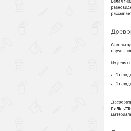
Белая гни
разновидн
рассыпает
Древо
Стволы зд
нарушении
Их делят 
Отклады
Отклады
Древораз
пыль. Ств
материале