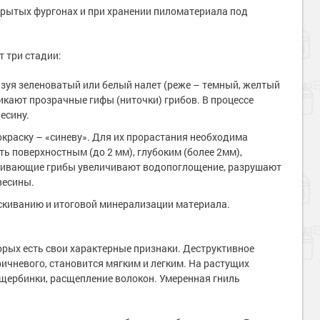
крытых фургонах и при хранении пиломатериала под
 три стадии:
азуя зеленоватый или белый налет (реже – темный, желтый
никают прозрачные гифы (ниточки) грибов. В процессе
есину.
раску – «синеву». Для их прорастания необходима
 поверхностным (до 2 мм), глубоким (более 2мм),
шивающие грибы увеличивают водопоглощение, разрушают
весины.
ескиванию и итоговой минерализации материала.
рых есть свои характерные признаки. Деструктивное
оричневого, становится мягким и легким. На растущих
щербинки, расщепление волокон. Умеренная гниль