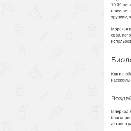
10-30 лет
получает 
хрупким, 
Морская в
сваи, исп
использов
Биол
Как и люб
насекомые
Возде
В период 
благоприя
активно р