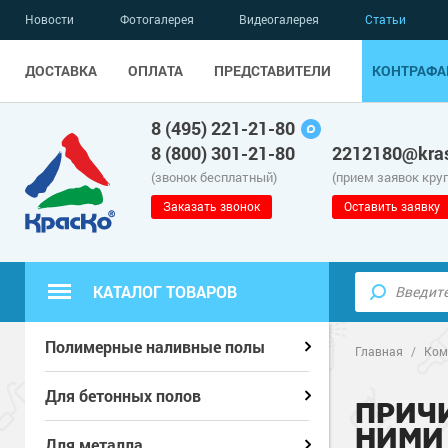
Новости
Фотогалерея
Видеогалерея
Статьи
ДОСТАВКА
ОПЛАТА
ПРЕДСТАВИТЕЛИ
КОНТРАФА
8 (495) 221-21-80
8 (800) 301-21-80
2212180@kras
(звонок бесплатный)
(прием заявок кру
Заказать звонок
Оставить заявку
КАТАЛОГ ТОВАРОВ
Полиуретанов
Полиуретанов
Полимерные наливные полы
Полимерные наливные полы
Главная
/
Ком
Эпоксидные п
Полиуретанов
Эпоксидные п
Полиуретанов
Для бетонных полов
Для бетонных полов
ПРИЧ
НИМИ
Водно-эпокси
Эпоксидные п
Грунт-эмали п
Водно-эпокси
Эпоксидные п
Грунт-эмали п
Для металла
Для металла