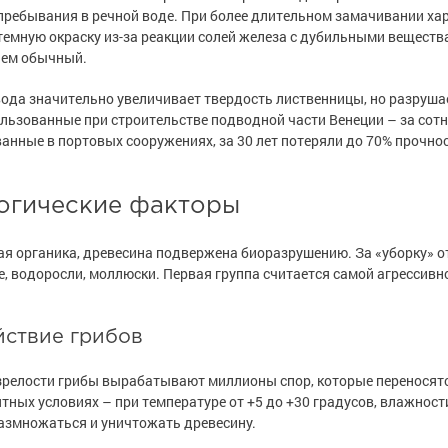
 пребывания в речной воде. При более длительном замачивании ха
темную окраску из-за реакции солей железа с дубильными вещест
чем обычный.
ода значительно увеличивает твердость лиственницы, но разруша
ользованные при строительстве подводной части Венеции – за сотн
анные в портовых сооружениях, за 30 лет потеряли до 70% прочнос
огические факторы
ая органика, древесина подвержена биоразрушению. За «уборку» 
, водоросли, моллюски. Первая группа считается самой агрессивн
йствие грибов
зрелости грибы вырабатывают миллионы спор, которые переносят
тных условиях – при температуре от +5 до +30 градусов, влажност
азмножаться и уничтожать древесину.