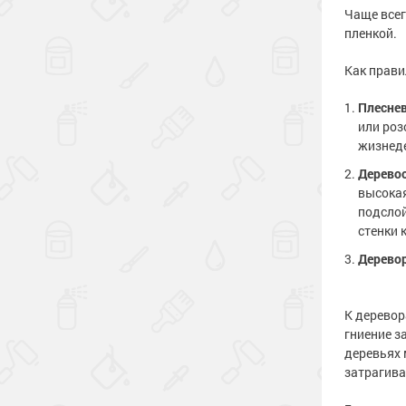
Чаще всег
пленкой.
Как прави
Плесне
или роз
жизнеде
Дерево
высокая
подсло
стенки 
Дерево
К деревор
гниение з
деревьях 
затрагива