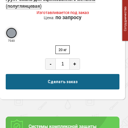
Сопутствующие товары
Морозостойкие краски для металла
(полуглянцевая)
Сотрудничество
Изготавливается под заказ
Морозостойкие краски для фасада
по запросу
Цена:
Сопутствующие товары
7040
20 кг
-
+
Сделать заказ
Системы комплексной защиты