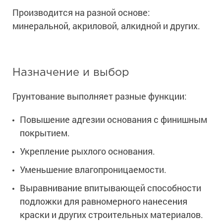
Сопутствующие товары
Морозостойкие краски для металла
Производится на разной основе:
Морозостойкие краски для фасада
минеральной, акриловой, алкидной и других.
Сопутствующие товары
Назначение и выбор
Грунтование выполняет разные функции:
Повышение адгезии основания с финишным
покрытием.
Укрепление рыхлого основания.
Уменьшение влагопроницаемости.
Выравнивание впитывающей способности
подложки для равномерного нанесения
краски и других строительных материалов.