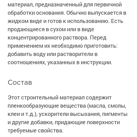
Ингибиторы коррозии
материал, предназначенный для первичной
Сопутствующие товары
Пищевая промышленность
обработки основания. Обычно выпускается в
Растворители и разбавители для металла
Жидкая теплоизоляция
жидком виде и готов к использованию. Есть
Нефтегазовая промышленность
Шпатлевки для металла
Для металла
продающиеся в сухом или в виде
Экологичные материалы
Сопутствующие товары
Сопутствующие товары
Для фасада
концентрированного раствора. Перед
Для бетонных полов
Антистатические покрытия
применением их необходимо приготовить:
Сопутствующие товары
Для металла
добавить воду или растворители в
Для бетона
Промышленные покрытия
Для фасада
соотношениях, указанных в инструкции.
Сопутствующие товары
Для дерева
Промышленные полы
Холодное цинкование
Для интерьеров
Ремонт промышленных полов
Состав
Грунтовки для холодного цинкования
Молотковые эмали
Сопутствующие товары
Защита железобетонных конструкций
Сопутствующие товары
Этот строительный материал содержит
Промышленные металлоконструкции
Для металла
Антикоррозионная защита
пленкообразующие вещества (масла, смолы,
Промышленное оборудование
Сопутствующие товары
клеи и т.д.), ускорители высыхания, пигменты
Толстослойные грунт-эмали
Морозостойкие краски
Промышленные ремонтные покрытия для металла
и другие добавки, придающие поверхности
Алюминиевые краски
требуемые свойства.
Промышленные стены
Морозостойкие краски для бетонных полов
Сопутствующие товары