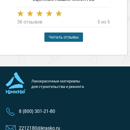
36 отзывов
5 из 5
Читать отзывы
Лакокрасочные материалы
для строительства и ремонта
8 (800) 301-21-80
2212180@krasko.ru