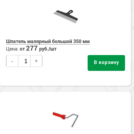
Сопутствующие товары
Морозостойкие краски для металла
Морозостойкие краски для фасада
Сопутствующие товары
Шпатель малярный большой 350 мм
277
Цена:
от
руб./шт
-
+
В корзину