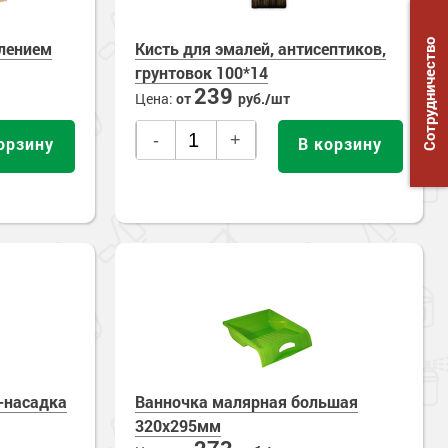
Сотрудничество
ылением
Кисть для эмалей, антисептиков,
грунтовок 100*14
239
Цена:
от
руб./шт
-
+
орзину
В корзину
-насадка
Ванночка малярная большая
320х295мм