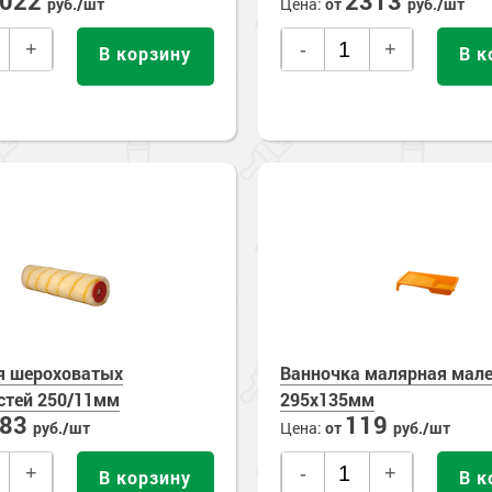
1022
2313
руб./шт
Цена:
от
руб./шт
+
-
+
В корзину
В к
я шероховатых
Ванночка малярная мал
стей 250/11мм
295х135мм
283
119
руб./шт
Цена:
от
руб./шт
+
-
+
В корзину
В к