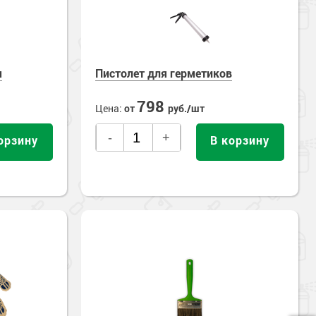
м
Пистолет для герметиков
798
Цена:
от
руб./шт
-
+
орзину
В корзину