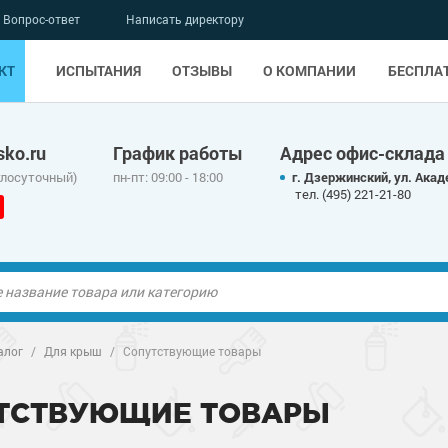
Вопрос-ответ
Написать директору
КТ
ИСПЫТАНИЯ
ОТЗЫВЫ
О КОМПАНИИ
БЕСПЛА
ko.ru
График работы
Адрес офис-склада
глосуточный)
пн-пт: 09:00 - 18:00
г. Дзержинский, ул. Акад
тел. (495) 221-21-80
ые полы
алог
/
Для крыш
/
Сопутствующие товары
олы
ые полы
ТСТВУЮЩИЕ ТОВАРЫ
дные наливные
олы
о металлу