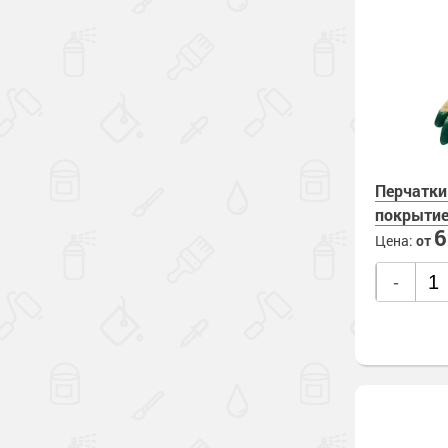
Перчатки
покрыти
Цена:
от
-