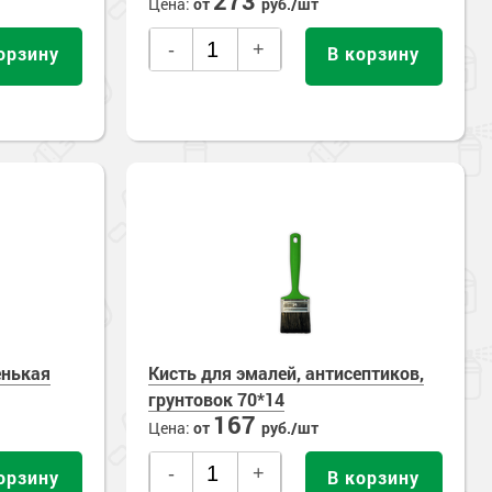
273
Цена:
от
руб./шт
-
+
орзину
В корзину
енькая
Кисть для эмалей, антисептиков,
грунтовок 70*14
167
Цена:
от
руб./шт
-
+
орзину
В корзину