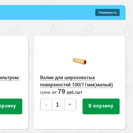
Развернуть
–
2396 руб.
ильтром:
Валик для шероховатых
поверхностей 100/11мм(малый)
79
Цена:
от
руб./шт
-
+
орзину
В корзину