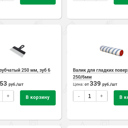
зубчатый 250 мм, зуб 6
Валик для гладких повер
250/6мм
253
339
руб./шт
Цена:
от
руб./шт
+
-
+
В корзину
В к