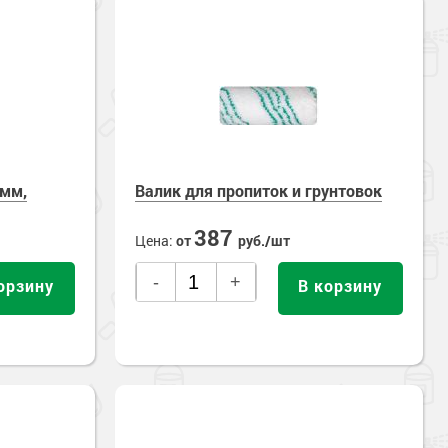
0мм,
Валик для пропиток и грунтовок
387
Цена:
от
руб./шт
-
+
орзину
В корзину