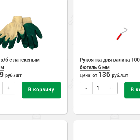
 х/б с латексным
Рукоятка для валика 10
ем
бюгель 6 мм
69
136
руб./шт
Цена:
от
руб./шт
+
-
+
В корзину
В к