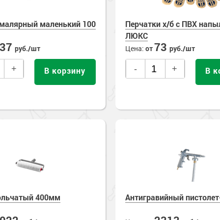
малярный маленький 100
Перчатки х/б с ПВХ нап
ЛЮКС
137
73
руб./шт
Цена:
от
руб./шт
+
-
+
В корзину
В к
ольчатый 400мм
Антигравийный пистолет