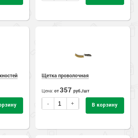
хностей
Щетка проволочная
357
Цена:
от
руб./шт
-
+
орзину
В корзину