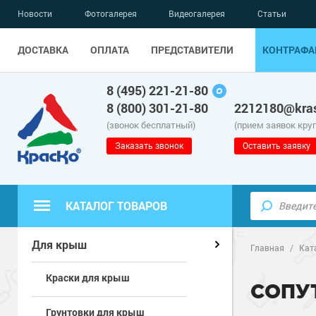
Новости
Фотогалерея
Видеогалерея
Статьи
ДОСТАВКА
ОПЛАТА
ПРЕДСТАВИТЕЛИ
КОНТРАФА
8 (495) 221-21-80
8 (800) 301-21-80
2212180@kras
(звонок бесплатный)
(прием заявок кру
Заказать звонок
Оставить заявку
КАТАЛОГ ТОВАРОВ
Полиуретанов
Полимерные наливные полы
Для крыш
Главная
/
Кат
Краски для крыш
Эпоксидные п
Полиуретанов
Для бетонных полов
СОПУ
Грунтовки для крыш
Водно-эпокси
Эпоксидные п
Грунт-эмали п
Для металла