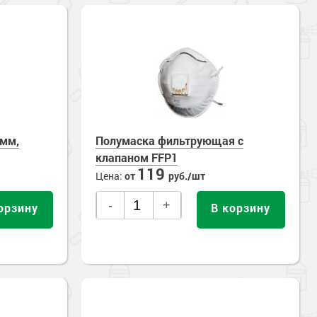
0мм,
Полумаска фильтрующая с
клапаном FFP1
119
Цена:
от
руб./шт
-
+
орзину
В корзину