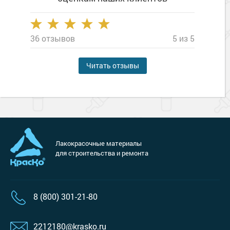
36 отзывов
5 из 5
Читать отзывы
Лакокрасочные материалы
для строительства и ремонта
8 (800) 301-21-80
2212180@krasko.ru