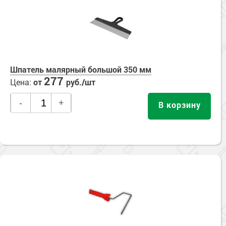
Сопутствующие товары
Морозостойкие краски для металла
Морозостойкие краски для фасада
Сопутствующие товары
Шпатель малярный большой 350 мм
277
Цена:
от
руб./шт
-
+
В корзину