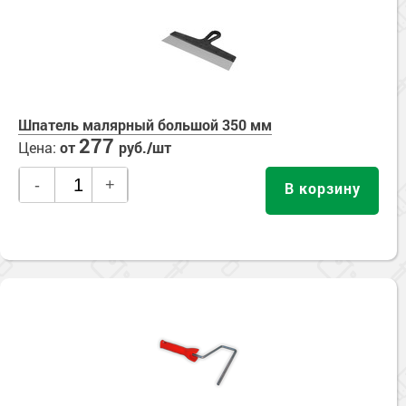
Сопутствующие товары
Морозостойкие краски для металла
Морозостойкие краски для фасада
Сопутствующие товары
Шпатель малярный большой 350 мм
277
Цена:
от
руб./шт
-
+
В корзину