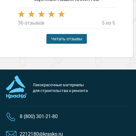
36 отзывов
5 из 5
Читать отзывы
Лакокрасочные материалы
для строительства и ремонта
8 (800) 301-21-80
2212180@krasko.ru