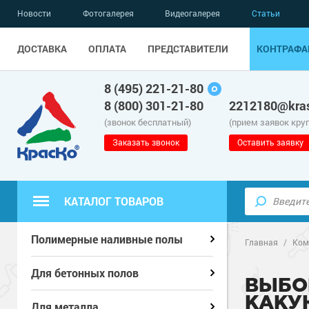
Новости
Фотогалерея
Видеогалерея
Статьи
ДОСТАВКА
ОПЛАТА
ПРЕДСТАВИТЕЛИ
КОНТРАФА
8 (495) 221-21-80
8 (800) 301-21-80
2212180@kras
(звонок бесплатный)
(прием заявок кру
Заказать звонок
Оставить заявку
КАТАЛОГ ТОВАРОВ
Полиуретанов
Полиуретанов
Полимерные наливные полы
Полимерные наливные полы
Главная
/
Ком
Эпоксидные п
Полиуретанов
Эпоксидные п
Полиуретанов
Для бетонных полов
Для бетонных полов
ВЫБО
КАКУ
Водно-эпокси
Эпоксидные п
Грунт-эмали п
Водно-эпокси
Эпоксидные п
Грунт-эмали п
Для металла
Для металла