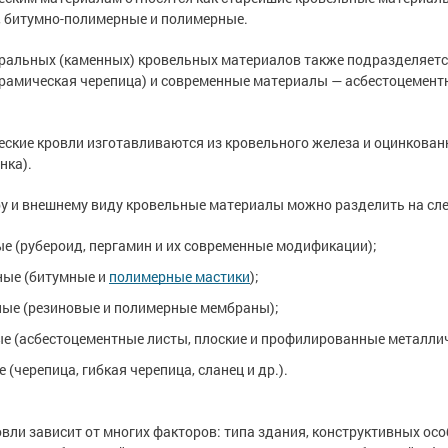
е
е
 битумно-полимерные и полимерные.
рукции
рукции
е товары
е товары
краски
 краски для
краски
 краски для
ральных (каменных) кровельных материалов также подразделяетс
ов
ов
 оборудование
 оборудование
ерамическая черепица) и современные материалы — асбестоцемент
е товары
е товары
 краски для
 краски для
е ремонтные
е ремонтные
металла
металла
ские кровли изготавливаются из кровельного железа и оцинкованн
нка).
 краски для
 краски для
е стены
е стены
у и внешнему виду кровельные материалы можно разделить на сл
е товары
е товары
е товары
е товары
е (рубероид, пергамин и их современные модификации);
ные (битумные и
полимерные мастики
);
ые (резиновые и полимерные мембраны);
е (асбестоцементные листы, плоские и профилированные металличе
 (черепица, гибкая черепица, сланец и др.).
вли зависит от многих факторов: типа здания, конструктивных ос