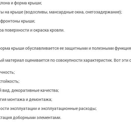
клона и форма крыши;
ы на крыше (водосливы, мансардные окна, снегозадержание);
 фронтоны крыши;
ра поверхности и окраска кровли.
орма крыши обуславливается ее защитными и полезными функциям
й материал оценивается по совокупности характеристик. Вот эти 
чность;
тойкость;
 вид, декоративные качества;
гия монтажа и демонтажа;
ости эксплуатации и эксплуатационные расходы;
ктация доборными элементами.