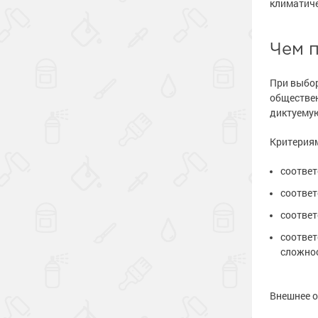
климатиче
Чем 
При выбор
обществен
диктуемую
Критериям
соответ
соответ
соответ
соответ
сложнос
Внешнее 