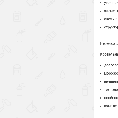
угол на
элемент
свесы и
структу
Нередко ф
Кровельны
долгове
морозос
внешний
техноло
особенн
компле