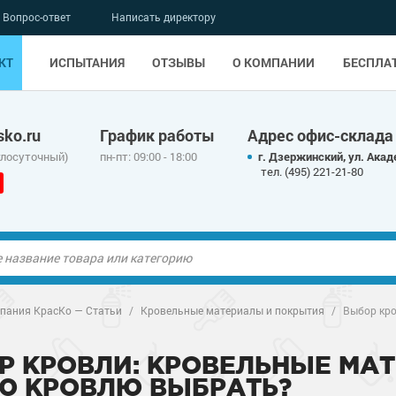
Вопрос-ответ
Написать директору
КТ
ИСПЫТАНИЯ
ОТЗЫВЫ
О КОМПАНИИ
БЕСПЛА
ko.ru
График работы
Адрес офис-склада
глосуточный)
пн-пт: 09:00 - 18:00
г. Дзержинский, ул. Акад
тел. (495) 221-21-80
ые полы
ые полы
пания КрасКо — Статьи
/
Кровельные материалы и покрытия
/
Выбор кро
олы
ые полы
олы
ые полы
Р КРОВЛИ: КРОВЕЛЬНЫЕ МА
Ю КРОВЛЮ ВЫБРАТЬ?
дные наливные
олы
о металлу
дные наливные
олы
о металлу