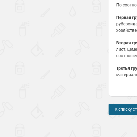
По соотно
Первая гр
рубероида
хозяйстве
Вторая гр
лист, цем
соотношен
Третья гр
материалы
К списку с