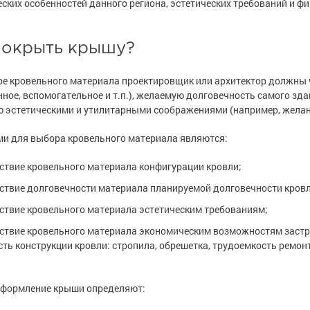
ских особенностей данного региона, эстетических требований и 
покрыть крышу?
е кровельного материала проектировщик или архитектор должны ч
ное, вспомогательное и т.п.), желаемую долговечность самого зд
 эстетическими и утилитарными соображениями (например, жела
и для выбора кровельного материала являются:
ствие кровельного материала конфигурации кровли;
ствие долговечности материала планируемой долговечности кровл
ствие кровельного материала эстетическим требованиям;
ствие кровельного материала экономическим возможностям застро
ть конструкции кровли: стропила, обрешетка, трудоемкость ремон
оформление крыши определяют: