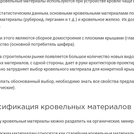
е товары
е товары
кровельные материалы используются при устройстве кровли чаще 
астика
астика
р для бетона,
 металла
е товары
р для бетона,
 металла
е товары
 статистическим данным, основными кровельными материалами по
ча
ча
е товары
ски для стен
е товары
ски для стен
материалы (рубероид, пергамин и т.д.) и кровельное железо. Их д
изоляция
изоляция
.
 бетона
 бетона
е товары
ышленность
е товары
ышленность
 этого являются сборное домостроение с плоскими крышами (гла
ели ржавчины
ели ржавчины
я ремонта
я ремонта
ство (основной потребитель шифера).
а
а
сть
сть
и
и
а строительном рынке появляется большое количество новых вид
полов
полов
е товары
е товары
х материалов, с одной стороны, дает в руки архитекторов-проект
е товары
е товары
ьно затрудняет выбор кровельного материала для конкретной кры
е товары
е товары
т» для бетона
т» для бетона
лать обоснованный выбор, необходимо знать все свойства предла
ль для металла
ль для металла
ческие).
е товары
е полы
е товары
е полы
оррозии
оррозии
шленных полов
 холодного
шленных полов
 холодного
сификация кровельных материалов
и разбавители
и разбавители
ов
обетонных
ов
обетонных
у кровельные материалы можно разделить на органические, минер
е товары
е товары
я металла
я металла
еским материалам относятся как старейшие кровельные материалы
е товары
е товары
 грунт-эмали
е товары
е товары
 грунт-эмали