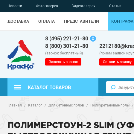
Новости
Фотогалерея
Видеогалерея
Статьи
ДОСТАВКА
ОПЛАТА
ПРЕДСТАВИТЕЛИ
КОНТРАФА
8 (495) 221-21-80
8 (800) 301-21-80
2212180@kras
(звонок бесплатный)
(прием заявок кру
Заказать звонок
Оставить заявку
КАТАЛОГ ТОВАРОВ
Полиуретанов
Полимерные наливные полы
Главная
/
Каталог
/
Для бетонных полов
/
Полиуретановые полы
Эпоксидные п
Полиуретанов
Для бетонных полов
ПОЛИМЕРСТОУН-2 SLIM (У
Водно-эпокси
Эпоксидные п
Грунт-эмали п
Для металла