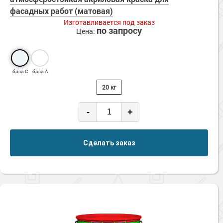
Сопутствующие товары
Морозостойкие краски для металла
фасадных работ (матовая)
Изготавливается под заказ
Морозостойкие краски для фасада
по запросу
Цена:
Сопутствующие товары
база С
база А
20 кг
-
+
Сделать заказ