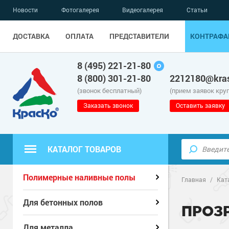
Новости
Фотогалерея
Видеогалерея
Статьи
ДОСТАВКА
ОПЛАТА
ПРЕДСТАВИТЕЛИ
КОНТРАФА
8 (495) 221-21-80
8 (800) 301-21-80
2212180@kras
(звонок бесплатный)
(прием заявок кру
Заказать звонок
Оставить заявку
КАТАЛОГ ТОВАРОВ
Полиуретанов
Полимерные наливные полы
Полимерные наливные полы
Главная
/
Кат
Полиуретановые полы
Эпоксидные п
Полиуретанов
Для бетонных полов
ПРОЗ
Эпоксидные полы
Водно-эпокси
Эпоксидные п
Грунт-эмали п
Для металла