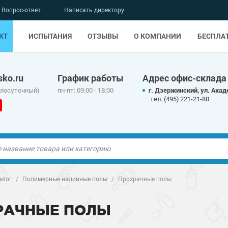
Вопрос-ответ
Написать директору
КТ
ИСПЫТАНИЯ
ОТЗЫВЫ
О КОМПАНИИ
БЕСПЛА
ko.ru
График работы
Адрес офис-склада
глосуточный)
пн-пт: 09:00 - 18:00
г. Дзержинский, ул. Акад
тел. (495) 221-21-80
ые полы
алог
/
Полимерные наливные полы
/
Прозрачные полы
олы
ые полы
РАЧНЫЕ ПОЛЫ
дные наливные
олы
о металлу