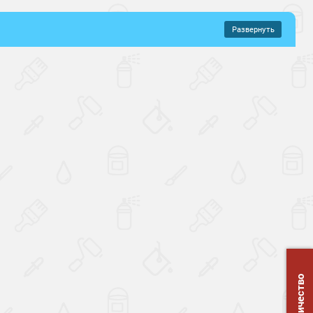
Развернуть
–
999 руб.
ые наливные полы
 истиранию
Толстослойные