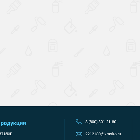
Наверх
8 (800) 301-21-80
родукция
аталог
2212180@krasko.ru