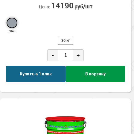
Сопутствующие товары
14190
Морозостойкие краски для металла
руб/шт
Цена:
Морозостойкие краски для фасада
Сопутствующие товары
7040
30 кг
-
+
Купить в 1 клик
В корзину