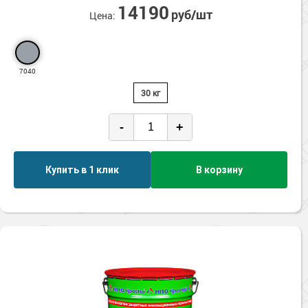
Сопутствующие товары
14190
Морозостойкие краски для металла
руб/шт
Цена:
Морозостойкие краски для фасада
Сопутствующие товары
7040
30 кг
-
+
Купить в 1 клик
В корзину