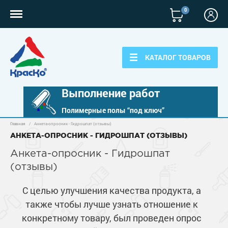
0
КАТАЛОГ ТОВАРОВ
Выполнение работ
Полимерные полы “под ключ”
Главная
/
Анкета-опросник - Гидрошпат (отзывы)
Полимерные наливные полы
АНКЕТА-ОПРОСНИК - ГИДРОШПАТ (ОТЗЫВЫ)
Полиуретановые полы
Анкета-опросник - Гидрошпат
Для бетонных полов
(отзывы)
Эпоксидные полы
Полиуретановые полы
Для металла
Водно-эпоксидные наливные полы
С целью улучшения качества продукта, а
Эпоксидные полы
Эпоксидный ровнитель бетона
Грунт-эмали по металлу
также чтобы лучше узнать отношение к
Для фасадов
Краски для бетона
Грунтовки
конкретному товару, был проведен опрос
Защита в один слой
Пропитки для бетона
Краски для фасадов