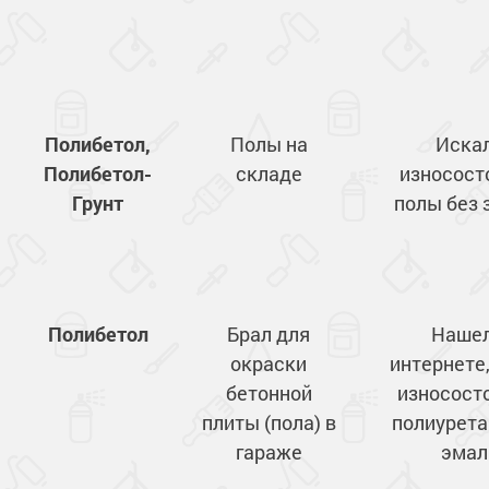
Полибетол,
Полы на
Иска
Полибетол-
складе
износост
Грунт
полы без 
Полибетол
Брал для
Нашел
окраски
интернете
бетонной
износост
плиты (пола) в
полиурет
гараже
эмал