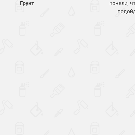
Грунт
поняли, ч
подой