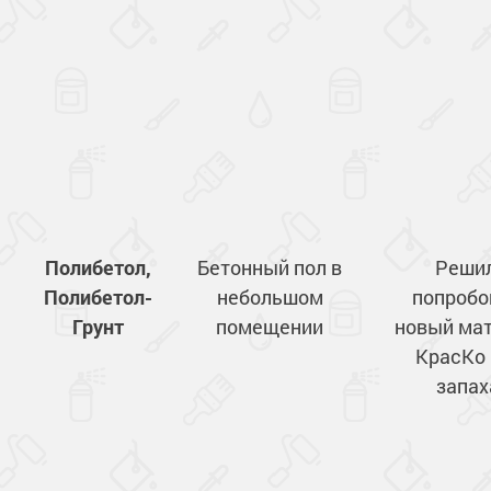
Полибетол,
Бетонный пол в
Реши
Полибетол-
небольшом
попробо
Грунт
помещении
новый ма
КрасКо 
запах