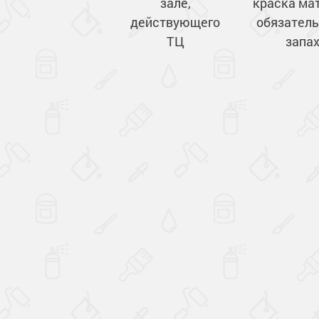
зале,
краска ма
действующего
обязатель
ТЦ
запа