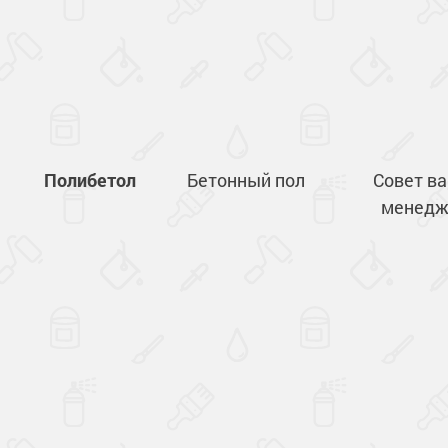
Полибетол
Бетонный пол
Совет в
менедж