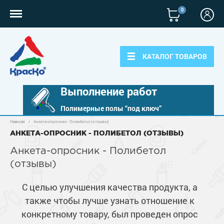
0
КАТАЛОГ ТОВАРОВ
Выполнение работ
Полимерные полы “под ключ”
Главная
/
Анкета-опросник - Полибетол (отзывы)
Полимерные наливные полы
АНКЕТА-ОПРОСНИК - ПОЛИБЕТОЛ (ОТЗЫВЫ)
Полиуретановые полы
Анкета-опросник - Полибетол
Для бетонных полов
(отзывы)
Эпоксидные полы
Полиуретановые полы
Для металла
Водно-эпоксидные наливные полы
С целью улучшения качества продукта, а
Эпоксидные полы
Эпоксидный ровнитель бетона
Грунт-эмали по металлу
также чтобы лучше узнать отношение к
Для фасадов
Краски для бетона
Грунтовки
конкретному товару, был проведен опрос
Защита в один слой
Пропитки для бетона
Краски для фасадов