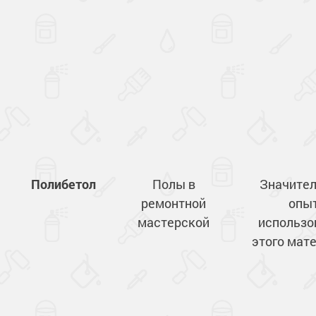
Полибетол
Полы в
Значите
ремонтной
опы
мастерской
использо
этого мат