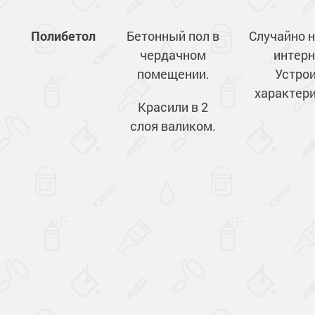
Полибетол
Бетонный пол в
Случайно 
чердачном
интерн
помещении.
Устро
характер
Красили в 2
слоя валиком.