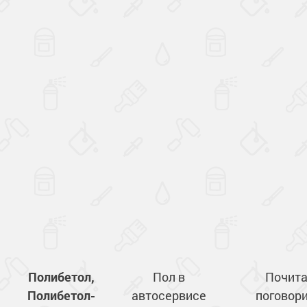
Полибетол,
Пол в
Почита
Полибетол-
автосервисе
поговори