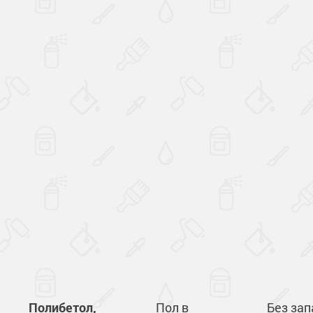
Полибетол,
Пол в
Без зап