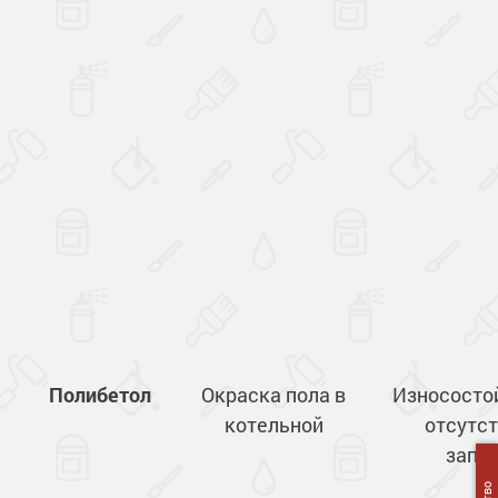
Полибетол
Окраска пола в
Износосто
котельной
отсутс
запа