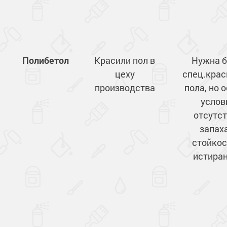
Сопутствующие товары
Морозостойкие краски для металла
Морозостойкие краски для фасада
Сопутствующие товары
Полибетол
Красили пол в
Нужна 
цеху
спец.крас
производства
пола, но 
услов
отсутс
запаха
стойкос
истира