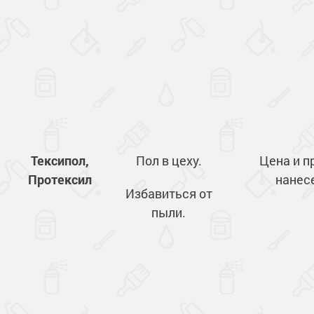
Тексипол,
Пол в цеху.
Цена и п
Протексил
нанес
Избавиться от
пыли.