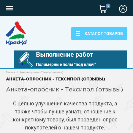
0
КАТАЛОГ ТОВАРОВ
Выполнение работ
Полимерные полы “под ключ”
Главная
/
Анкета-опросник - Тексипол (отзывы)
Полимерные наливные полы
АНКЕТА-ОПРОСНИК - ТЕКСИПОЛ (ОТЗЫВЫ)
Полиуретановые полы
Анкета-опросник - Тексипол (отзывы)
Для бетонных полов
Эпоксидные полы
Полиуретановые полы
С целью улучшения качества продукта, а
Для металла
Водно-эпоксидные наливные полы
также чтобы лучше узнать отношение к
Эпоксидные полы
Эпоксидный ровнитель бетона
Грунт-эмали по металлу
конкретному товару, был проведен опрос
Для фасадов
Краски для бетона
Грунтовки
Защита в один слой
покупателей о нашем продукте.
Пропитки для бетона
Краски для фасадов