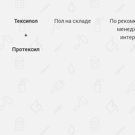
Тексипол
Пол на складе
По реком
менед
+
интер
Протексил