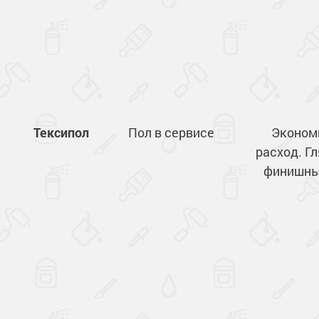
Тексипол
Пол в сервисе
Эконом
расход. Г
финишны