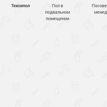
Тексипол
Пол в
Посове
подвальном
менед
помещении