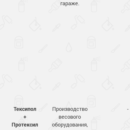
гараже.
Сопутствующие товары
Морозостойкие краски для металла
Морозостойкие краски для фасада
Сопутствующие товары
Тексипол
Производство
-
+
весового
Протексил
оборудования,