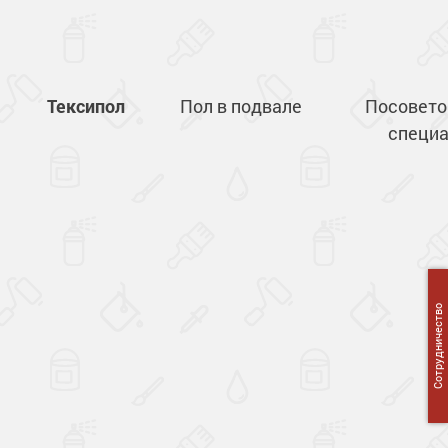
Тексипол
Пол в подвале
Посовето
специа
Сотрудничество