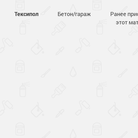
Тексипол
Бетон/гараж
Ранее при
этот ма