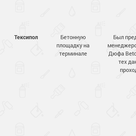
Тексипол
Бетонную
Был пре
площадку на
менеджеро
терминале
Дюфа Betop
тех д
прохо