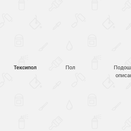
Тексипол
Пол
Подош
описа