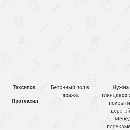
Тексипол,
Бетонный пол в
Нужна
гараже.
глянцевое
Протексил
покрыти
дорогой
Мене
пореком