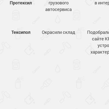
Протексил
грузового
в инте
автосервиса
Тексипол
Окрасили склад
Подобрали
сайте К
устр
характе