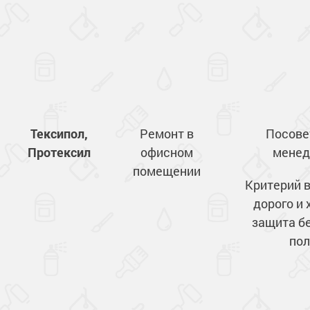
Тексипол,
Ремонт в
Посове
Протексил
офисном
менед
помещении
Критерий 
дорого и
защита б
пол