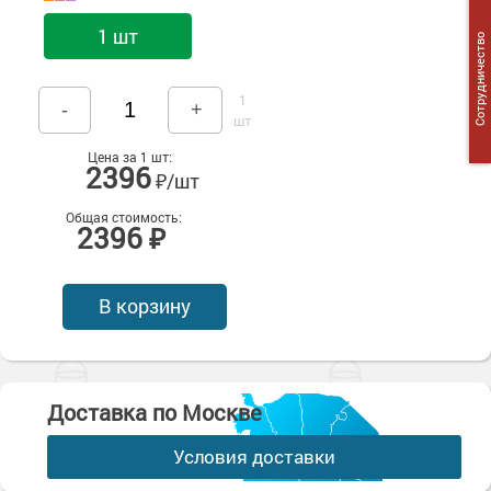
Сопутствующие товары
Морозостойкие краски для металла
1 шт
Сотрудничество
Морозостойкие краски для фасада
Сопутствующие товары
1
-
+
шт
Цена за 1 шт:
2396
₽/шт
Общая стоимость:
2396 ₽
В корзину
Доставка по Москве
Условия доставки